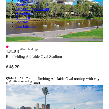
Rondvaarten
Rondvaart met Lunch
Sightseeing-rondvaart
Avontuur
Klimmen
Specials
Combitickets
Rondleidingen
4,8
(
184
)
Rondleiding Adelaide Oval Stadium
AU$ 29
Slide 1 of 1, Group climbing Adelaide Oval rooftop with city
Gratis annulering
skyline in background.