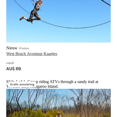
Nieuw
Parken
West Beach Avontuur Kaartjes
vanaf
AU$ 69
Slide 1 of 1, Group riding ATVs through a sandy trail at
Gratis annulering
Vivonne Bay, Kangaroo Island.