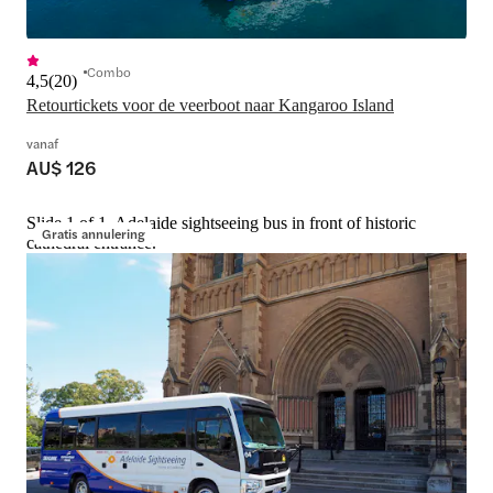
Combo
4,5
(
20
)
Retourtickets voor de veerboot naar Kangaroo Island
vanaf
AU$ 126
Slide 1 of 1, Adelaide sightseeing bus in front of historic
Gratis annulering
cathedral entrance.