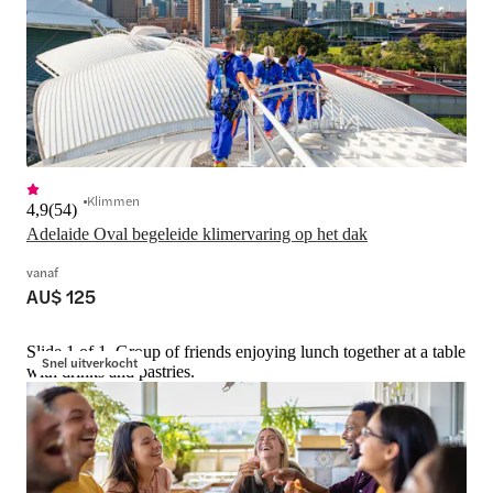
Klimmen
4,9
(
54
)
Adelaide Oval begeleide klimervaring op het dak
vanaf
AU$ 125
Slide 1 of 1, Group of friends enjoying lunch together at a table
Snel uitverkocht
with drinks and pastries.