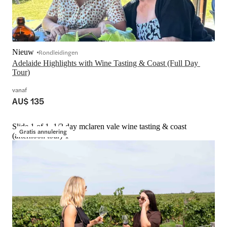
Nieuw
Rondleidingen
Adelaide Highlights with Wine Tasting & Coast (Full Day 
Tour)
vanaf
AU$ 135
Slide 1 of 1, 1/2 day mclaren vale wine tasting & coast
Gratis annulering
(afternoon tour)-1