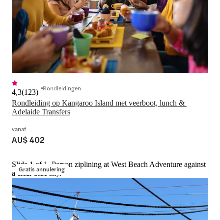
Rondleidingen
4,3
(
123
)
Rondleiding op Kangaroo Island met veerboot, lunch & 
Adelaide Transfers
vanaf
AU$ 402
Slide 1 of 1, Person ziplining at West Beach Adventure against
Gratis annulering
a clear blue sky.