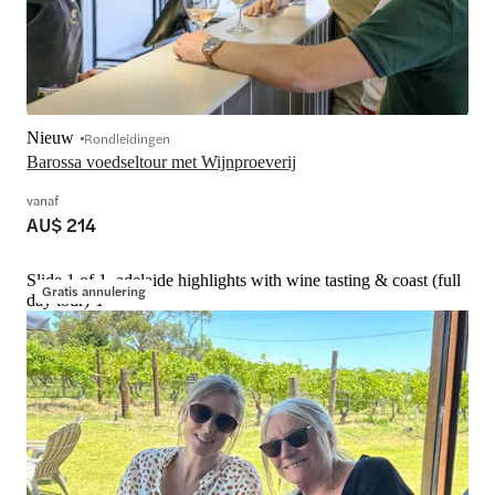
Nieuw
Rondleidingen
Barossa voedseltour met Wijnproeverij
vanaf
AU$ 214
Slide 1 of 1, adelaide highlights with wine tasting & coast (full
Gratis annulering
day tour)-1