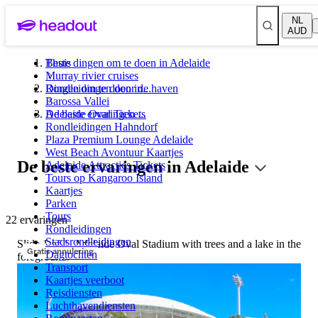
NL
AUD
Beste dingen om te doen in Adelaide
Thuis
Murray rivier cruises
Rondleidingen door de haven
Dingen om te doen in...
Barossa Vallei
Adelaide Oval Tickets
De beste ervaringen ...
Rondleidingen Hahndorf
Plaza Premium Lounge Adelaide
West Beach Avontuur Kaartjes
De beste ervaringen in Adelaide
Adelaide Attracties Tickets
Tours op Kangaroo Island
Kaartjes
Parken
Tours
22 ervaringen
Rondleidingen
Stadsrondleidingen
Slide 1 of 1, Adelaide Oval Stadium with trees and a lake in the
Gratis annulering
Dagtochten
foreground.
Transport
Kaartjes veerboot
Reisdiensten
Luchthavendiensten