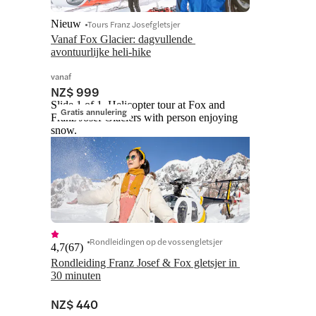
Nieuw
Tours Franz Josefgletsjer
Vanaf Fox Glacier: dagvullende 
avontuurlijke heli-hike
vanaf
NZ$ 999
Slide 1 of 1, Helicopter tour at Fox and
Gratis annulering
Franz Josef Glaciers with person enjoying
snow.
Rondleidingen op de vossengletsjer
4,7
(
67
)
Rondleiding Franz Josef & Fox gletsjer in 
30 minuten
NZ$ 440