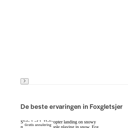
De beste ervaringen in Foxgletsjer
Slide 1 of 1, Helicopter landing on snowy
Gratis annulering
mountain with people playing in snow, Fox