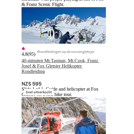
& Franz Scenic Flight.
Rondleidingen op de vossengletsjer
4,8
(
95
)
40-minuten Mt.Tasman, Mt.Cook, Franz 
Josef & Fox Gletsjer Helikopter 
Rondleiding
NZ$ 595
Slide 1 of 1, Guide and helicopter at Fox
Snel uitverkocht
Glacier for a heli hike tour.