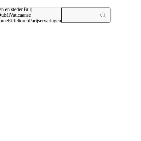
en en steden
Burj
ubái
Vaticaanse
ome
Eiffeltoren
Parijs
ervaringen
n