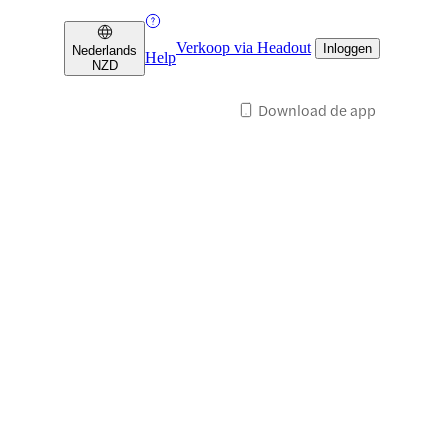
Verkoop via Headout
Inloggen
Nederlands
Help
NZD
Download de app