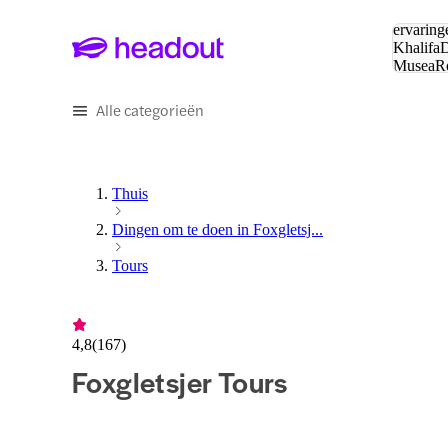
Zoeken:
ervaring
Khalifa
D
Musea
R
en stede
Alle categorieën
Thuis
Dingen om te doen in Foxgletsj...
Tours
4,8
(
167
)
Foxgletsjer Tours