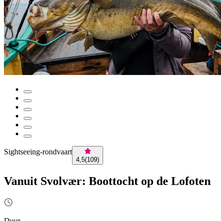
Sightseeing-rondvaart
4,5
(
109
)
Vanuit Svolvær: Boottocht op de Lofoten
Duur