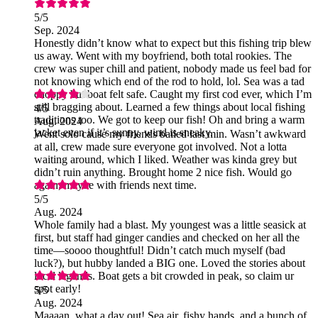
5
/5
Sep. 2024
Honestly didn’t know what to expect but this fishing trip blew
us away. Went with my boyfriend, both total rookies. The
crew was super chill and patient, nobody made us feel bad for
not knowing which end of the rod to hold, lol. Sea was a tad
choppy but boat felt safe. Caught my first cod ever, which I’m
still bragging about. Learned a few things about local fishing
4
/5
traditions too. We got to keep our fish! Oh and bring a warm
Aug. 2024
jacket even if it’s sunny, wind is sneaky.
Went solo cause my friends bailed last min. Wasn’t awkward
at all, crew made sure everyone got involved. Not a lotta
waiting around, which I liked. Weather was kinda grey but
didn’t ruin anything. Brought home 2 nice fish. Would go
again, maybe with friends next time.
5
/5
Aug. 2024
Whole family had a blast. My youngest was a little seasick at
first, but staff had ginger candies and checked on her all the
time—soooo thoughtful! Didn’t catch much myself (bad
luck?), but hubby landed a BIG one. Loved the stories about
local legends. Boat gets a bit crowded in peak, so claim ur
spot early!
5
/5
Aug. 2024
Maaaan, what a day out! Sea air, fishy hands, and a bunch of