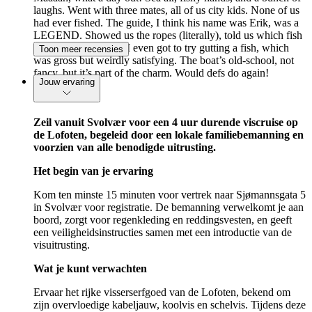
laughs. Went with three mates, all of us city kids. None of us
had ever fished. The guide, I think his name was Erik, was a
LEGEND. Showed us the ropes (literally), told us which fish
were worth keeping. I even got to try gutting a fish, which
Toon meer recensies
was gross but weirdly satisfying. The boat’s old-school, not
fancy, but it’s part of the charm. Would defs do again!
Jouw ervaring
Zeil vanuit Svolvær voor een 4 uur durende viscruise op
de Lofoten, begeleid door een lokale familiebemanning en
voorzien van alle benodigde uitrusting.
Het begin van je ervaring
Kom ten minste 15 minuten voor vertrek naar Sjømannsgata 5
in Svolvær voor registratie. De bemanning verwelkomt je aan
boord, zorgt voor regenkleding en reddingsvesten, en geeft
een veiligheidsinstructies samen met een introductie van de
visuitrusting.
Wat je kunt verwachten
Ervaar het rijke visserserfgoed van de Lofoten, bekend om
zijn overvloedige kabeljauw, koolvis en schelvis. Tijdens deze