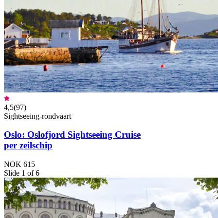
4,5
(
97
)
Sightseeing-rondvaart
Oslo: Oslofjord Sightseeing Cruise
per zeilschip
NOK 615
Slide 1 of 6