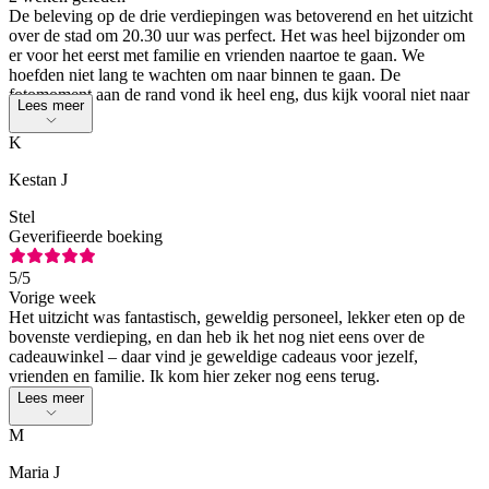
De beleving op de drie verdiepingen was betoverend en het uitzicht
over de stad om 20.30 uur was perfect. Het was heel bijzonder om
er voor het eerst met familie en vrienden naartoe te gaan. We
hoefden niet lang te wachten om naar binnen te gaan. De
fotomoment aan de rand vond ik heel eng, dus kijk vooral niet naar
Lees meer
beneden.
K
Kestan J
Stel
Geverifieerde boeking
5
/5
Vorige week
Het uitzicht was fantastisch, geweldig personeel, lekker eten op de
bovenste verdieping, en dan heb ik het nog niet eens over de
cadeauwinkel – daar vind je geweldige cadeaus voor jezelf,
vrienden en familie. Ik kom hier zeker nog eens terug.
Lees meer
M
Maria J