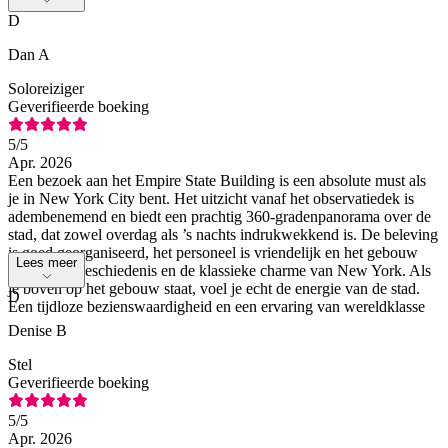
D
Dan A
Soloreiziger
Geverifieerde boeking
5
/5
Apr. 2026
Een bezoek aan het Empire State Building is een absolute must als
je in New York City bent. Het uitzicht vanaf het observatiedek is
adembenemend en biedt een prachtig 360-gradenpanorama over de
stad, dat zowel overdag als ’s nachts indrukwekkend is. De beleving
is goed georganiseerd, het personeel is vriendelijk en het gebouw
Lees meer
zelf ademt geschiedenis en de klassieke charme van New York. Als
je boven op het gebouw staat, voel je echt de energie van de stad.
D
Een tijdloze bezienswaardigheid en een ervaring van wereldklasse
Denise B
Stel
Geverifieerde boeking
5
/5
Apr. 2026