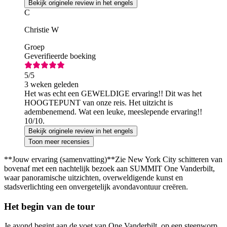
Bekijk originele review in het engels
C
Christie W
Groep
Geverifieerde boeking
5
/5
3 weken geleden
Het was echt een GEWELDIGE ervaring!! Dit was het
HOOGTEPUNT van onze reis. Het uitzicht is
adembenemend. Wat een leuke, meeslepende ervaring!!
10/10.
Bekijk originele review in het engels
Toon meer recensies
**Jouw ervaring (samenvatting)**Zie New York City schitteren van
bovenaf met een nachtelijk bezoek aan SUMMIT One Vanderbilt,
waar panoramische uitzichten, overweldigende kunst en
stadsverlichting een onvergetelijk avondavontuur creëren.
Het begin van de tour
Je avond begint aan de voet van One Vanderbilt, op een steenworp