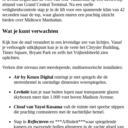
afstand van Grand Central Terminal. Na een snelle
veiligheidscontrole stap je in de lift voor een spannende klim van 42
seconden naar de top, waar glazen muren een prachtig uitzicht
bieden over Midtown Manhattan.
Wat je kunt verwachten
Kijk hoe de stad verandert in een levendige zee van lichtjes. Vanaf
je verhoogde uitkijkpunt kun je in de verte het Chrysler Building,
Times Square, Bryant Park en zelfs het Vrijheidsbeeld zien
oplichten.
Verken drie niveaus met meeslepende, multisensorische installaties:
Air
by Kenzo Digital
omringt je met spiegels die de
sterrenhemel in oneindige dimensies weerspiegelen.
Levitatie
kun je naar buiten lopen naar transparante glazen
skyboxen meer dan 1.000 voet boven Madison Avenue.
Cloud
van Yayoi Kusama
vult de ruimte met speelse stippen
die prachtig contrasteren met de nachtelijke hemel.
Stap in
Reflecteren
en ***Affiniteit***waar spiegelende
kamers en zwevende bollen glinsteren in de zachte gloed van