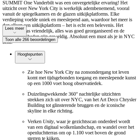
SUMMIT One Vanderbilt was een onvergetelijke ervaring! Het
uitzicht over New York City is werkelijk adembenemend, vooral
vanuit de spiegelkamers en de glazen uitkijkplatforms. Elke
verdieping voelde uniek en meeslepend aan, waardoor het meer is
dan alleen een uitkijkplatform – het is echt een belevenis. Het
Lees meer
personeel was vriendelijk, alles was goed georganiseerd en de
fotomogelijkheden zijn geweldig. Absoluut een must als je in NYC
Toon alle 266 beoordelingen
bent!
Hoogtepunten
Zie hoe New York City na zonsondergang tot leven
komt met tijdsgebonden toegang en meeslepende kunst
op een 1000 voet hoog observatiedek.
Duizelingwekkende 360° nachtelijke uitzichten
strekken zich uit over NYC, van het Art Deco Chrysler
Building tot glinsterende bruggen en de iconische
skyline in elke richting.
Verken
Unity
, waar je gezichtsscan onderdeel wordt
van een digitaal wolkenlandschap, en wandel over het
openluchtterras om op 1.100 voet boven de grond
sterren te kijken.