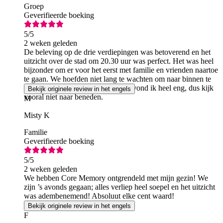
Groep
Geverifieerde boeking
5
/5
2 weken geleden
De beleving op de drie verdiepingen was betoverend en het
uitzicht over de stad om 20.30 uur was perfect. Het was heel
bijzonder om er voor het eerst met familie en vrienden naartoe
te gaan. We hoefden niet lang te wachten om naar binnen te
gaan. De fotomoment aan de rand vond ik heel eng, dus kijk
Bekijk originele review in het engels
vooral niet naar beneden.
M
Misty K
Familie
Geverifieerde boeking
5
/5
2 weken geleden
We hebben Core Memory ontgrendeld met mijn gezin! We
zijn ’s avonds gegaan; alles verliep heel soepel en het uitzicht
was adembenemend! Absoluut elke cent waard!
Bekijk originele review in het engels
F