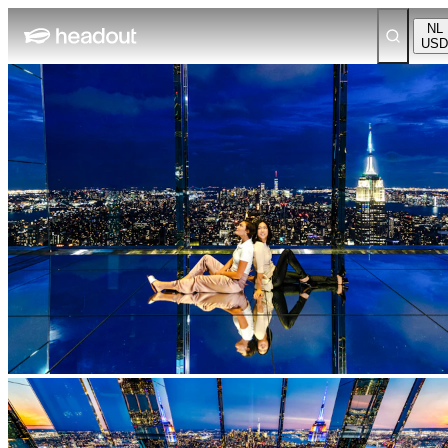
NL
USD