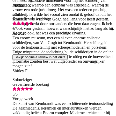
de meest bijzondere momenten voor mij het schilderij van
Rembrandt waarop een echtpaar was afgebeeld, waarbij de
Michaela Z
vrouw een rode jurk droeg. Het was een teder en prachtig
Stel
schilderij. Ik wilde het vooral zien omdat ik geloof dat dit het
Geverifieerde boeking
schilderij was waar Van Gogh heel lang voor heeft gestaan,
zoals opgemerkt door omstanders die hem daar zagen. Ik heb
er ook voor gestaan, hoewel waarschijnlijk niet zo lang als hij.
5
/5
Hoe dan ook, het was een prachtige ervaring.
Jul 2026
Een enorm museum, met een al even enorme collectie
schilderijen, van Van Gogh tot Rembrandt! Hetzelfde geldt
voor de tentoonstelling met scheepsmodellen en porselein!
Enige minpuntje: de toelichting bij de schilderijen in de online
gids was wat mager en summier! De uitleg en de hoeveelheid
Bekijk originele review in het duits
informatie zouden best wat uitgebreider en omvangrijker
S
mogen zijn!
Shirley F
Soloreiziger
Geverifieerde boeking
5
/5
Vorige week
De kunst van Rembrandt was een schitterende tentoonstelling
De geschiedenis, keramiek en interieurstukken werden
vakkundig belicht Enorm complex Moderne architectuur bij