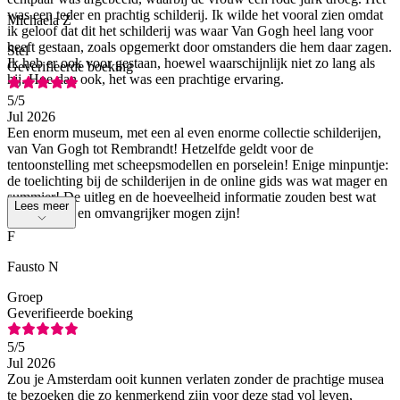
was een teder en prachtig schilderij. Ik wilde het vooral zien omdat
Michaela Z
ik geloof dat dit het schilderij was waar Van Gogh heel lang voor
heeft gestaan, zoals opgemerkt door omstanders die hem daar zagen.
Stel
Ik heb er ook voor gestaan, hoewel waarschijnlijk niet zo lang als
Geverifieerde boeking
hij. Hoe dan ook, het was een prachtige ervaring.
5
/5
Jul 2026
Een enorm museum, met een al even enorme collectie schilderijen,
van Van Gogh tot Rembrandt! Hetzelfde geldt voor de
tentoonstelling met scheepsmodellen en porselein! Enige minpuntje:
de toelichting bij de schilderijen in de online gids was wat mager en
summier! De uitleg en de hoeveelheid informatie zouden best wat
Lees meer
uitgebreider en omvangrijker mogen zijn!
F
Fausto N
Groep
Geverifieerde boeking
5
/5
Jul 2026
Zou je Amsterdam ooit kunnen verlaten zonder de prachtige musea
te bezoeken die zo kenmerkend zijn voor deze stad vol leven,