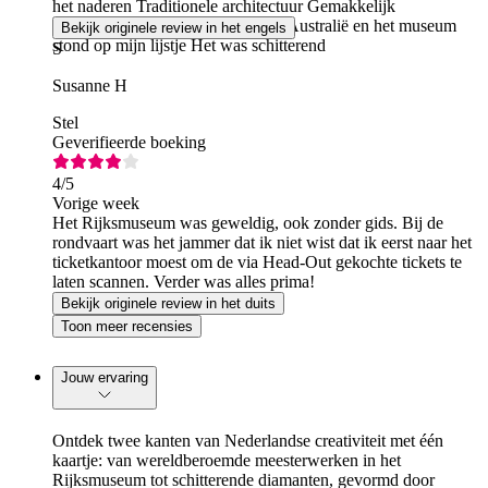
het naderen Traditionele architectuur Gemakkelijk
toegankelijk Ik was op reis vanuit Australië en het museum
Bekijk originele review in het engels
stond op mijn lijstje Het was schitterend
S
Susanne H
Stel
Geverifieerde boeking
4
/5
Vorige week
Het Rijksmuseum was geweldig, ook zonder gids. Bij de
rondvaart was het jammer dat ik niet wist dat ik eerst naar het
ticketkantoor moest om de via Head-Out gekochte tickets te
laten scannen. Verder was alles prima!
Bekijk originele review in het duits
Toon meer recensies
Jouw ervaring
Ontdek twee kanten van Nederlandse creativiteit met één
kaartje: van wereldberoemde meesterwerken in het
Rijksmuseum tot schitterende diamanten, gevormd door