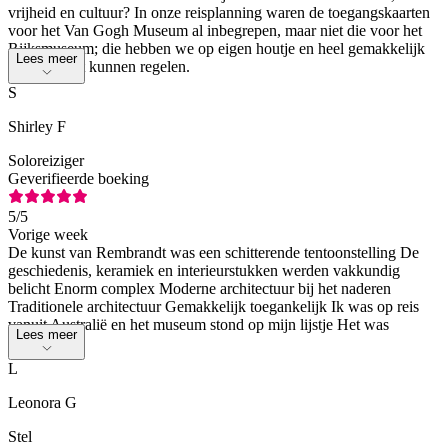
vrijheid en cultuur? In onze reisplanning waren de toegangskaarten
voor het Van Gogh Museum al inbegrepen, maar niet die voor het
Rijksmuseum; die hebben we op eigen houtje en heel gemakkelijk
Lees meer
via Headout kunnen regelen.
S
Shirley F
Soloreiziger
Geverifieerde boeking
5
/5
Vorige week
De kunst van Rembrandt was een schitterende tentoonstelling De
geschiedenis, keramiek en interieurstukken werden vakkundig
belicht Enorm complex Moderne architectuur bij het naderen
Traditionele architectuur Gemakkelijk toegankelijk Ik was op reis
vanuit Australië en het museum stond op mijn lijstje Het was
Lees meer
schitterend
L
Leonora G
Stel