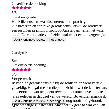
Geverifieerde boeking
5
/5
3 weken geleden
Het Rijksmuseum was fascinerend, met prachtige
kunstwerken en een rijke geschiedenis, terwijl de rondvaart
een rustig en prachtig uitzicht op Amsterdam vanaf het water
bood. De combinatie van beide maakte het een onvergetelijke
ervaring.
Bekijk originele review in het engels
C
Carolyn H
Stel
Geverifieerde boeking
5
/5
Vorige week
Ik vond de geschiedenis die bij de schilderijen werd verteld
geweldig. Het gaf me een dieper inzicht in wat de kunstenaars
uitbeeldden – van het gezinsleven tot het buitenleven, al die
jaren geleden in dat deel van de wereld. Bovendien maakte ik
kennis met kunstenaars waarvan ik nog nooit had gehoord.
Bekijk originele review in het engels
Echt prachtige kunstenaars. Maar eerlijk gezegd was een van
M