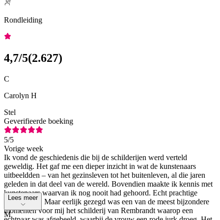
Rondleiding
4,7
/5
(
2.627
)
C
Carolyn H
Stel
Geverifieerde boeking
5
/5
Vorige week
Ik vond de geschiedenis die bij de schilderijen werd verteld
geweldig. Het gaf me een dieper inzicht in wat de kunstenaars
uitbeeldden – van het gezinsleven tot het buitenleven, al die jaren
geleden in dat deel van de wereld. Bovendien maakte ik kennis met
kunstenaars waarvan ik nog nooit had gehoord. Echt prachtige
Lees meer
kunstenaars. Maar eerlijk gezegd was een van de meest bijzondere
momenten voor mij het schilderij van Rembrandt waarop een
M
echtpaar was afgebeeld, waarbij de vrouw een rode jurk droeg. Het