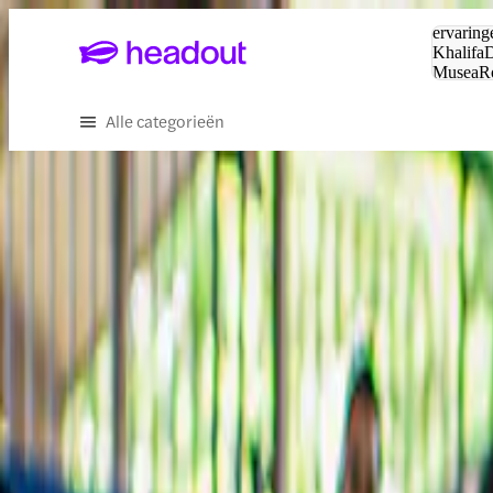
Zoeken:
ervaring
Khalifa
D
Musea
R
en stede
Alle categorieën
Ervaar het beste van Peloponne