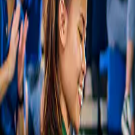
Tochten van Athene naar Mycene
4,5
(
90
)
Toegangskaartjes voor de archeologische 
vanaf
€ 26
Slide 1 of 1, vanuit athene: eendaagse
Gratis annulering
excursie naar het oude korinthe -1
Nieuw
Tochten van Athene naar Mycene