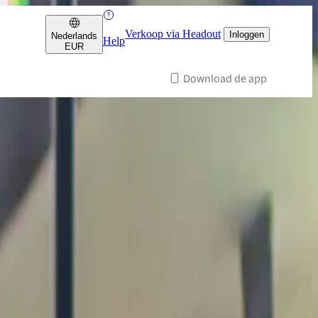
Verkoop via Headout
Inloggen
Nederlands
Help
EUR
Download de app