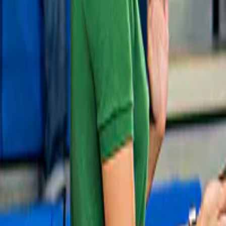
Boek wanneer jij wilt
Of je er nu vroeg bij bent of last minute beslist: er zijn altijd tickets b
Altijd de beste prijs
Laat het vergelijken maar aan ons over: de beste prijzen vind je hier.