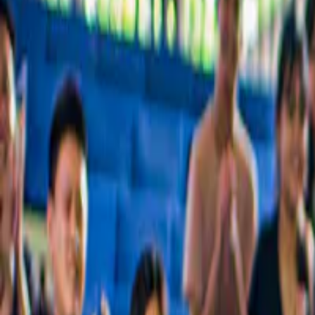
De beste rondleidingen, bekende bezienswaardigheden en dingen die j
Geliefd bij ruim 54 miljoen gasten over de hele wereld
Waarom miljoenen gasten ons vertrouwen
De beste ervaringen in Peloponnesos