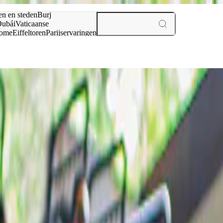
en en steden
Burj
ubái
Vaticaanse
ome
Eiffeltoren
Parijs
ervaringen
n
sos