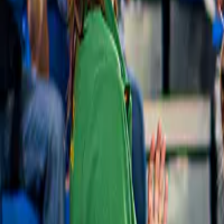
Vanuit Athene: eendaagse excursie naar het 
€ 56
Gasten vertrouwen ons met hun mooiste e
Zorgvuldig uitgekozen
Je hoeft niet zelf talloze opties door te spitten, dat hebben wij al voor 