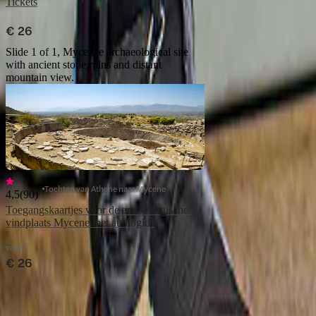
Tickets
€ 26
Slide 1 of 1, Mycenae archaeological site
with ancient stone ruins and distant
mountain view.
Tochten van Athene naar Mycene
4,5
(
90
)
Toegangskaartjes voor de archeologische 
vanaf
€ 26
Peloponnesos Tours