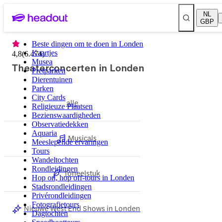
NL
GBP
Beste dingen om te doen in Londen
Kaartjes
4,8
(
6.474
)
Musea
Theaterconcerten in Londen
Pretparken
Dierentuinen
Parken
City Cards
alle
Religieuze Plaatsen
Bezienswaardigheden
Observatiedekken
Aquaria
Musicals
Meeslepende ervaringen
Tours
Wandeltochten
Rondleidingen
Toneelstuk
Hop on, hop off-tours in Londen
Stadsrondleidingen
Privérondleidingen
Fotografietours
Nieuwe West End Shows in Londen
Dagtochten