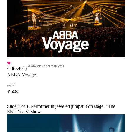
London Theatre tickets
4,8
(
6.461
)
ABBA Voyage
vanaf
£ 48
Slide 1 of 1, Performer in jeweled jumpsuit on stage, "The
Elvis Years" show.