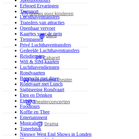
Speedboottours
Erfgoed Ervaringen
Transport
Shows voor kinderen
Luchthaventransfers
Transfers van attracties
Openbaar vervoer
Kaartjes voor de trein
Dans
Treinpassen
Privé Luchthaventransfers
Gedeelde Luchthaventransfers
Reisdiensten
Cabaret
Wifi & SIM-kaarten
Luchthavendiensten
Rondvaarten
Boottocht met diner
Meeslepend theater
Rondvaart met Lunch
Sightseeing Rondvaart
Eten en Drinken
Etentjes
Theaterconcerten
Foodtours
Koffie en Thee
Entertainment
Drama
Musicals
Toneelstuk
Nieuwe West End Shows in Londen