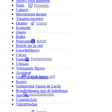
Shows voor kinderen
Komedie
Dans
Cabaret
Meeslepend theater
Theaterconcerten
Opera
Drama
Komedie
Opera
Ballet
Ballet
Pantomimes
Bekijk het in stijl
Goochelshows
Circus
Pantomimes
Fantasie
Uitgaan
Volwassen Shows
Avontuur
Bekijk het in stijl
Outdoor Activiteiten
Karten
Sightseeing Vanuit de Lucht
Rondleidingen met de kabelbaan
Goochelshows
Specials
Combitickets
Valentijnsdag
Circus