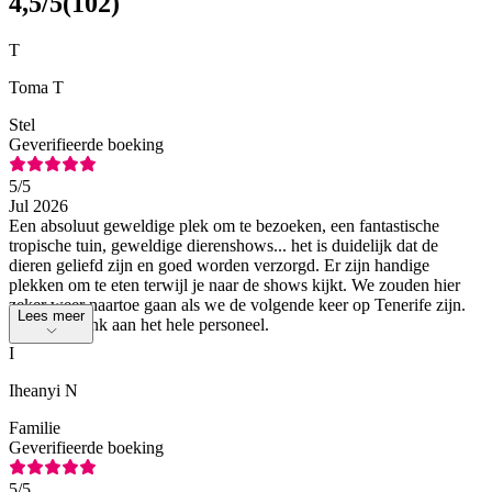
4,5
/5
(
102
)
T
Toma T
Stel
Geverifieerde boeking
5
/5
Jul 2026
Een absoluut geweldige plek om te bezoeken, een fantastische
tropische tuin, geweldige dierenshows... het is duidelijk dat de
dieren geliefd zijn en goed worden verzorgd. Er zijn handige
plekken om te eten terwijl je naar de shows kijkt. We zouden hier
zeker weer naartoe gaan als we de volgende keer op Tenerife zijn.
Lees meer
Hartelijk dank aan het hele personeel.
I
Iheanyi N
Familie
Geverifieerde boeking
5
/5