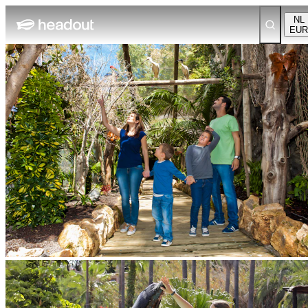
NL
EUR