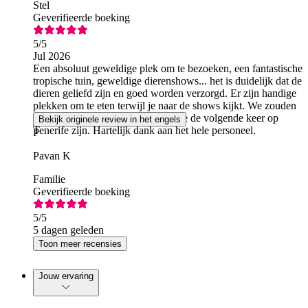
Stel
Geverifieerde boeking
5
/5
Jul 2026
Een absoluut geweldige plek om te bezoeken, een fantastische
tropische tuin, geweldige dierenshows... het is duidelijk dat de
dieren geliefd zijn en goed worden verzorgd. Er zijn handige
plekken om te eten terwijl je naar de shows kijkt. We zouden
hier zeker weer naartoe gaan als we de volgende keer op
Bekijk originele review in het engels
Tenerife zijn. Hartelijk dank aan het hele personeel.
P
Pavan K
Familie
Geverifieerde boeking
5
/5
5 dagen geleden
Toon meer recensies
Jouw ervaring