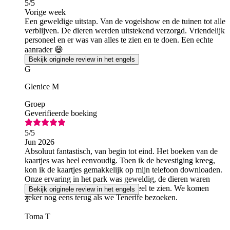
5
/5
Vorige week
Een geweldige uitstap. Van de vogelshow en de tuinen tot alle
verblijven. De dieren werden uitstekend verzorgd. Vriendelijk
personeel en er was van alles te zien en te doen. Een echte
aanrader 😄
Bekijk originele review in het engels
G
Glenice M
Groep
Geverifieerde boeking
5
/5
Jun 2026
Absoluut fantastisch, van begin tot eind. Het boeken van de
kaartjes was heel eenvoudig. Toen ik de bevestiging kreeg,
kon ik de kaartjes gemakkelijk op mijn telefoon downloaden.
Onze ervaring in het park was geweldig, de dieren waren
fantastisch. Zoveel roofvogels, zoveel te zien. We komen
Bekijk originele review in het engels
zeker nog eens terug als we Tenerife bezoeken.
T
Toma T