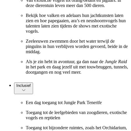
Van exotische vogels tot orang-oetans en jaguars: in
deze dierentuin leven meer dan 500 dieren.
Bekijk hoe valken en adelaars hun jachtkunsten laten
zien en hoe papegaaien, ara’s en neushoornvogels hun
talenten laten zien tijdens de shows met exotische
vogels.
Zeeleeuwen zwemmen door het water terwijl de
pinguïns in hun verblijven worden gevoerd, beide in de
middag.
Als je zin hebt in avontuur, ga dan naar de
Jungle Raid
in het park en daag jezelf uit met touwbruggen, tunnels,
doorgangen en nog veel meer.
Inclusief
Een dag toegang tot Jungle Park Tenerife
Toegang tot de leefgebieden van zoogdieren, exotische
vogels en reptielen
Toegang tot bijzondere ruimtes, zoals het Orchidarium,