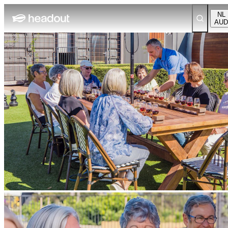
NL
AUD