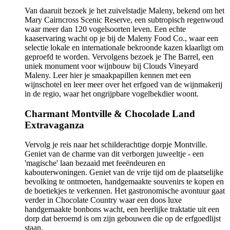
Van daaruit bezoek je het zuivelstadje Maleny, bekend om het
Mary Cairncross Scenic Reserve, een subtropisch regenwoud
waar meer dan 120 vogelsoorten leven. Een echte
kaaservaring wacht op je bij de Maleny Food Co., waar een
selectie lokale en internationale bekroonde kazen klaarligt om
geproefd te worden. Vervolgens bezoek je The Barrel, een
uniek monument voor wijnbouw bij Clouds Vineyard
Maleny. Leer hier je smaakpapillen kennen met een
wijnschotel en leer meer over het erfgoed van de wijnmakerij
in de regio, waar het ongrijpbare vogelbekdier woont.
Charmant Montville & Chocolade Land
Extravaganza
Vervolg je reis naar het schilderachtige dorpje Montville.
Geniet van de charme van dit verborgen juweeltje - een
'magische' laan bezaaid met feeëndeuren en
kabouterwoningen. Geniet van de vrije tijd om de plaatselijke
bevolking te ontmoeten, handgemaakte souvenirs te kopen en
de boetiekjes te verkennen. Het gastronomische avontuur gaat
verder in Chocolate Country waar een doos luxe
handgemaakte bonbons wacht, een heerlijke traktatie uit een
dorp dat beroemd is om zijn gebouwen die op de erfgoedlijst
staan.