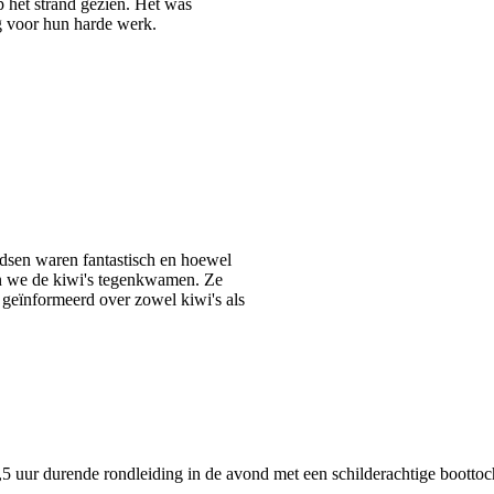
 het strand gezien. Het was
g voor hun harde werk.
idsen waren fantastisch en hoewel
en we de kiwi's tegenkwamen. Ze
geïnformeerd over zowel kiwi's als
4,5 uur durende rondleiding in de avond met een schilderachtige bootto