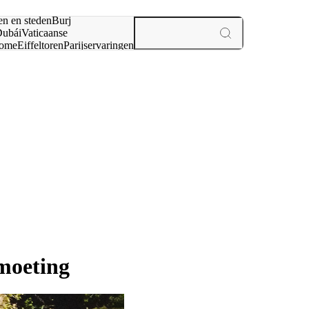
en en steden
Burj
ubái
Vaticaanse
ome
Eiffeltoren
Parijs
ervaringen
n
moeting