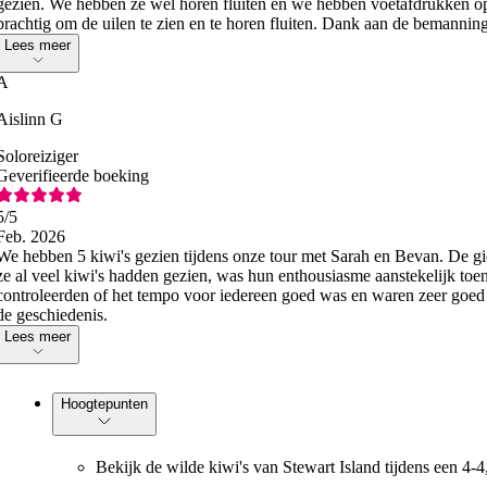
gezien. We hebben ze wel horen fluiten en we hebben voetafdrukken op
prachtig om de uilen te zien en te horen fluiten. Dank aan de bemannin
Lees meer
A
Aislinn G
Soloreiziger
Geverifieerde boeking
5
/5
Feb. 2026
We hebben 5 kiwi's gezien tijdens onze tour met Sarah en Bevan. De g
ze al veel kiwi's hadden gezien, was hun enthousiasme aanstekelijk to
controleerden of het tempo voor iedereen goed was en waren zeer goed 
de geschiedenis.
Lees meer
Hoogtepunten
Bekijk de wilde kiwi's van Stewart Island tijdens een 4-