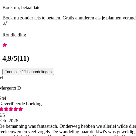
Boek nu, betaal later
Boek nu zonder iets te betalen. Gratis annuleren als je plannen verand
Rondleiding
4,9
/5
(
11
)
Toon alle 11 beoordelingen
M
Margaret D
Stel
Geverifieerde boeking
5
/5
Feb. 2026
De bemanning was fantastisch. Onderweg hebben we allerlei wilde dier
zeeleeuwen en veel vogels. De wandeling naar de kiwi's was geweldig