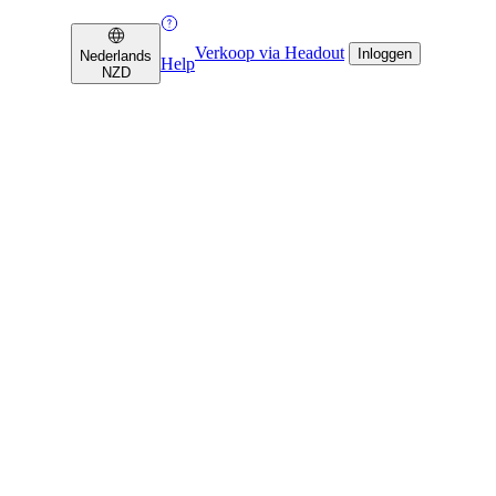
Verkoop via Headout
Inloggen
Nederlands
Help
NZD