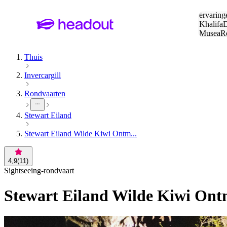
Zoeken:
ervaring
Khalifa
D
Musea
R
en stede
Thuis
Invercargill
Rondvaarten
Stewart Eiland
Stewart Eiland Wilde Kiwi Ontm...
4,9
(
11
)
Sightseeing-rondvaart
Stewart Eiland Wilde Kiwi Ont