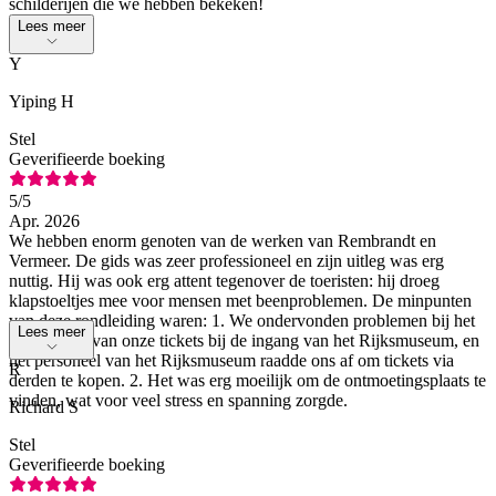
schilderijen die we hebben bekeken!
Lees meer
Y
Yiping H
Stel
Geverifieerde boeking
5
/5
Apr. 2026
We hebben enorm genoten van de werken van Rembrandt en
Vermeer. De gids was zeer professioneel en zijn uitleg was erg
nuttig. Hij was ook erg attent tegenover de toeristen: hij droeg
klapstoeltjes mee voor mensen met beenproblemen. De minpunten
van deze rondleiding waren: 1. We ondervonden problemen bij het
Lees meer
controleren van onze tickets bij de ingang van het Rijksmuseum, en
het personeel van het Rijksmuseum raadde ons af om tickets via
R
derden te kopen. 2. Het was erg moeilijk om de ontmoetingsplaats te
vinden, wat voor veel stress en spanning zorgde.
Richard S
Stel
Geverifieerde boeking