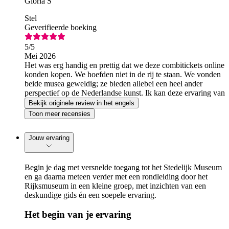
Gloria S
Stel
Geverifieerde boeking
5
/5
Mei 2026
Het was erg handig en prettig dat we deze combitickets online
konden kopen. We hoefden niet in de rij te staan. We vonden
beide musea geweldig; ze bieden allebei een heel ander
perspectief op de Nederlandse kunst. Ik kan deze ervaring van
harte aanbevelen.
Bekijk originele review in het engels
Toon meer recensies
Jouw ervaring
Begin je dag met versnelde toegang tot het Stedelijk Museum
en ga daarna meteen verder met een rondleiding door het
Rijksmuseum in een kleine groep, met inzichten van een
deskundige gids én een soepele ervaring.
Het begin van je ervaring