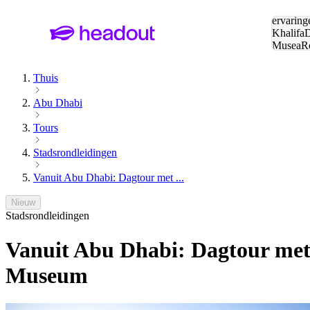
Zoeken:
ervaring
Khalifa
D
Musea
R
en stede
Thuis
Abu Dhabi
Tours
Stadsrondleidingen
Vanuit Abu Dhabi: Dagtour met ...
Nieuw
Stadsrondleidingen
Vanuit Abu Dhabi: Dagtour met
Museum