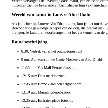
Verken vervolgens de levendige dadelmarkt, een bruisend centrum
huizen en zie hoe bekwame ambachtslieden hun vakmanschap i
Wereld van kunst in Louvre Abu Dhabi
Als je dichter bij Louvre Abu Dhabi komt, kun je niet om de v
Bewonder de geweldige Koepel van de Zon, die bestaat uit 7.
brengen. Je kunt uren doorbrengen met het verkennen van de ga
Routebeschrijving
8:30: Vertrek vanaf het ontmoetingspunt
9 uur: Aankomst in de Grote Moskee van Abu Dhabi
11:30 uur: Yas Mall-Ferrari fotostop
12:15 uur: Data marktbezoek
12.45 uur: Bezoek aan een erfgoeddorp
13.10 uur: Marjan galeriebezoek
13.35 uur: Emirates place fotostop