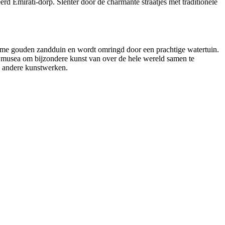
rd Emirati-dorp. Slenter door de charmante straatjes met traditionele
orme gouden zandduin en wordt omringd door een prachtige watertuin.
musea om bijzondere kunst van over de hele wereld samen te
n andere kunstwerken.