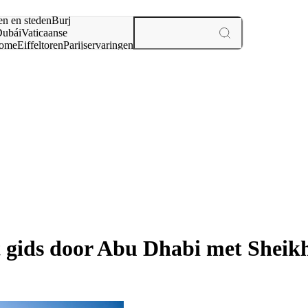
en en steden
Burj
ubái
Vaticaanse
ome
Eiffeltoren
Parijs
ervaringen
n
 gids door Abu Dhabi met Shei