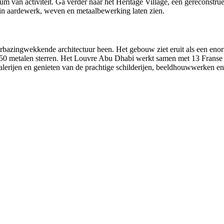
 van activiteit. Ga verder naar het Heritage Village, een gereconstruee
n aardewerk, weven en metaalbewerking laten zien.
erbazingwekkende architectuur heen. Het gebouw ziet eruit als een en
850 metalen sterren. Het Louvre Abu Dhabi werkt samen met 13 Franse 
lerijen en genieten van de prachtige schilderijen, beeldhouwwerken e