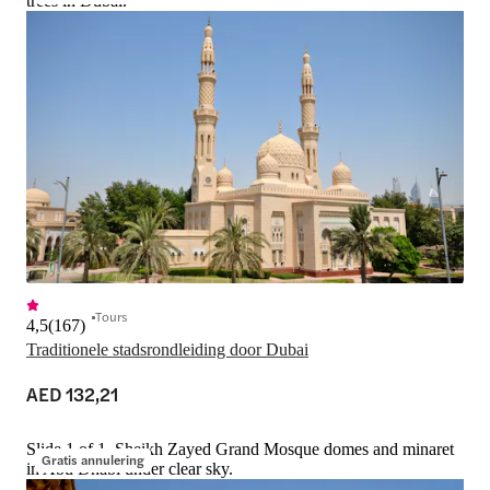
trees in Dubai.
Tours
4,5
(
167
)
Traditionele stadsrondleiding door Dubai
AED 132,21
Slide 1 of 1, Sheikh Zayed Grand Mosque domes and minaret
Gratis annulering
in Abu Dhabi under clear sky.