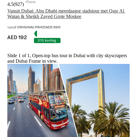
Tours
4,5
(
927
)
Vanuit Dubai: Abu Dhabi meerdaagse stadstour met Qasr Al 
Watan & Sheikh Zayed Grote Moskee
vanaf
ORIGINAL PRICE
AED 280
AED 192
31% korting
Slide 1 of 1, Open-top bus tour in Dubai with city skyscrapers
and Dubai Frame in view.