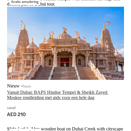
Gratis annulering
domes, part of Dubai tour.
Nieuw
Tours
Vanuit Dubai: BAPS Hindoe Tempel & Sheikh Zayed 
Moskee rondleiding met gids voor een hele dag
vanaf
AED 210
Slide 1 of 1, Abra wooden boat on Dubai Creek with cityscape