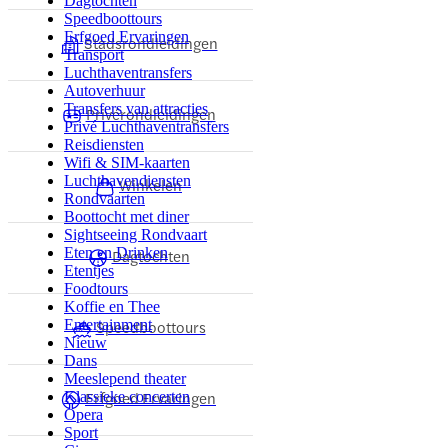
Dagtochten
Speedboottours
Erfgoed Ervaringen
Stadsrondleidingen
Transport
Luchthaventransfers
Autoverhuur
Transfers van attracties
Privérondleidingen
Privé Luchthaventransfers
Reisdiensten
Wifi & SIM-kaarten
Luchthavendiensten
Winkelen
Rondvaarten
Boottocht met diner
Sightseeing Rondvaart
Eten en Drinken
Dagtochten
Etentjes
Foodtours
Koffie en Thee
Entertainment
Speedboottours
Nieuw
Dans
Meeslepend theater
Erfgoed Ervaringen
Klassieke concerten
Opera
Sport