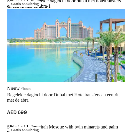
Slide 1 of 1, begeleide dagtocht door dubai met hoteltransfers
Gratis annulering
en een rit met de abra-1
Nieuw
Tours
Begeleide dagtocht door Dubai met Hoteltransfers en een rit 
met de abra
AED 699
Slide 1 of 1, Jumeirah Mosque with twin minarets and palm
Gratis annulering