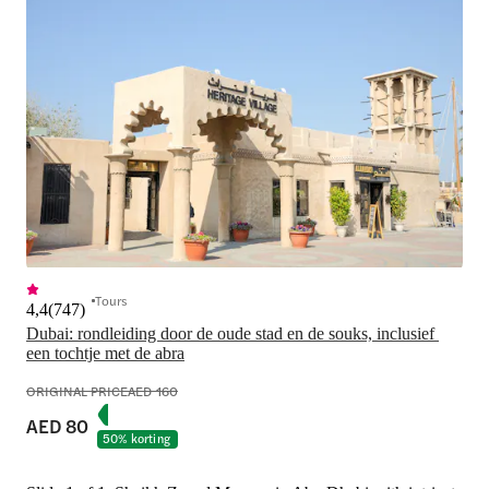
Tours
4,4
(
747
)
Dubai: rondleiding door de oude stad en de souks, inclusief 
een tochtje met de abra
ORIGINAL PRICE
AED 160
AED 80
50% korting