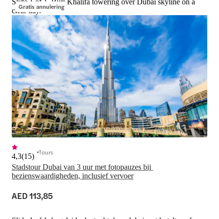
Slide 1 of 1, Burj Khalifa towering over Dubai skyline on a
Gratis annulering
clear day.
Tours
4,3
(
15
)
Stadstour Dubai van 3 uur met fotopauzes bij 
bezienswaardigheden, inclusief vervoer
AED 113,85