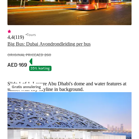
Tours
4,4
(
119
)
Big Bus: Dubai Avondrondleiding per bus
ORIGINAL PRICE
AED 260
AED 169
35% korting
Slide 1 of 1, Louvre Abu Dhabi's dome and water features at
Gratis annulering
sunset with city skyline in background.