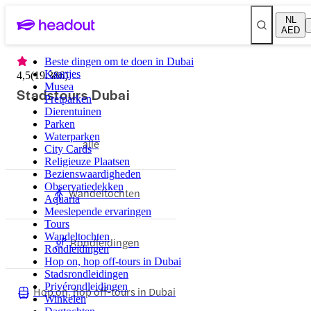
NL
AED
Beste dingen om te doen in Dubai
Kaartjes
4,5
(
19.386
)
Musea
Stadstours Dubai
Pretparken
Dierentuinen
Parken
Waterparken
alle
City Cards
Religieuze Plaatsen
Bezienswaardigheden
Observatiedekken
Wandeltochten
Aquaria
Meeslepende ervaringen
Tours
Wandeltochten
Rondleidingen
Rondleidingen
Hop on, hop off-tours in Dubai
Stadsrondleidingen
Privérondleidingen
Hop on, hop off-tours in Dubai
Winkelen