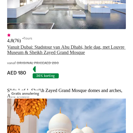
Tours
4,8
(
76
)
Vanuit Dubai: Stadstour van Abu Dhabi, hele dag, met Louvre 
Museum & Sheikh Zayed Grand Mosque
vanaf
ORIGINAL PRICE
AED 280
AED 180
36% korting
Slide 1 of 1, Sheikh Zayed Grand Mosque domes and arches,
Gratis annulering
Abu Dhabi.