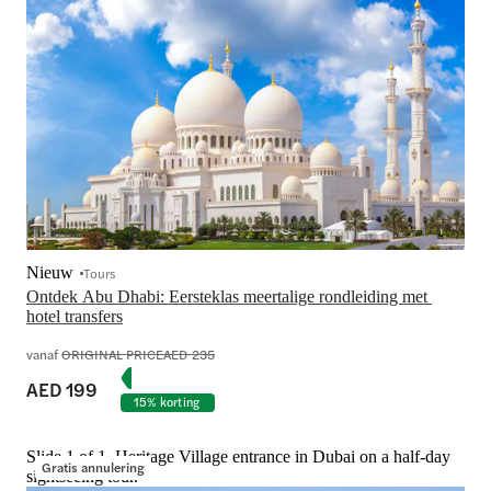
Nieuw
Tours
Ontdek Abu Dhabi: Eersteklas meertalige rondleiding met 
hotel transfers
vanaf
ORIGINAL PRICE
AED 235
AED 199
15% korting
Slide 1 of 1, Heritage Village entrance in Dubai on a half-day
Gratis annulering
sightseeing tour.