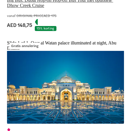
Big Bus: Dubai Hop-on Hop-off Bus Tour met optionele 
Dhow Creek Cruise
vanaf
ORIGINAL PRICE
AED 175
AED 148,75
15% korting
Slide 1 of 1, Qasr al Watan palace illuminated at night, Abu
Gratis annulering
Dhabi.