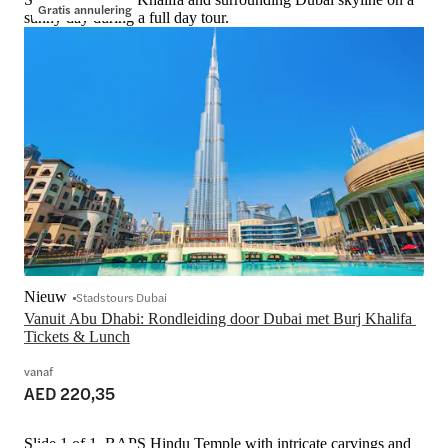
Gratis annulering
sunny day during a full day tour.
Nieuw
Stadstours Dubai
Vanuit Abu Dhabi: Rondleiding door Dubai met Burj Khalifa 
Tickets & Lunch
vanaf
AED 220,35
Slide 1 of 1, BAPS Hindu Temple with intricate carvings and