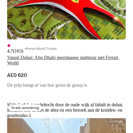
Ferrari World Tickets
4,7
(
163
)
Vanuit Dubai: Abu Dhabi meerdaagse stadstour met Ferrari 
World
AED 620
De prijs hangt af van hoe groot de groep is
Slide 1 of 1, wandeltocht door de oude wijk al fahidi in dubai,
Gratis annulering
inclusief een rit met de abra en een bezoek aan de kruiden- en
goudsouks-1