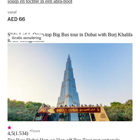
souqs en tochtje in een abra-boot
vanaf
AED 66
Slide 1 of 1, Open-top Big Bus tour in Dubai with Burj Khalifa
Gratis annulering
in the background.
Tours
4,5
(
1.534
)