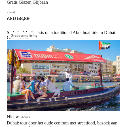
Gratis Glazen Glijbaan
vanaf
AED 58,89
Slide 1 of 1, Tourists on a traditional Abra boat ride in Dubai
Gratis annulering
Creek, UAE.
Nieuw
Tours
Dubai: tour door het oude centrum met streetfood, bezoek aan 