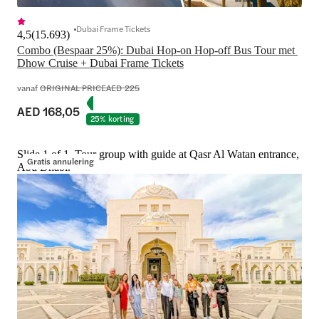
Dubai Frame Tickets
4,5
(
15.693
)
Combo (Bespaar 25%): Dubai Hop-on Hop-off Bus Tour met 
Dhow Cruise + Dubai Frame Tickets
vanaf
ORIGINAL PRICE
AED 225
AED 168,05
25% korting
Slide 1 of 1, Tour group with guide at Qasr Al Watan entrance,
Gratis annulering
Abu Dhabi.