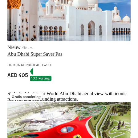
Nieuw
Tours
Abu Dhabi Super Saver Pas
ORIGINAL PRICE
AED 450
AED 405
10% korting
Slide 1 of 1, Ferrari World Abu Dhabi aerial view with iconic
Gratis annulering
red roof and surrounding attractions.