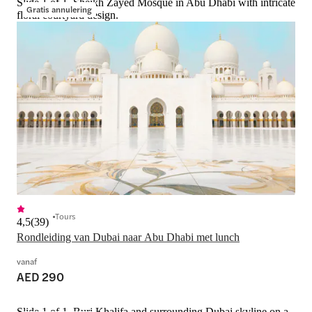
Slide 1 of 1, Sheikh Zayed Mosque in Abu Dhabi with intricate
Gratis annulering
floral courtyard design.
Tours
4,5
(
39
)
Rondleiding van Dubai naar Abu Dhabi met lunch
vanaf
AED 290
Slide 1 of 1, Burj Khalifa and surrounding Dubai skyline on a