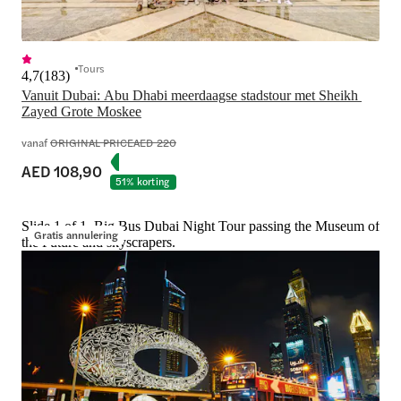
Tours
4,7
(
183
)
Vanuit Dubai: Abu Dhabi meerdaagse stadstour met Sheikh 
Zayed Grote Moskee
vanaf
ORIGINAL PRICE
AED 220
AED 108,90
51% korting
Slide 1 of 1, Big Bus Dubai Night Tour passing the Museum of
Gratis annulering
the Future and skyscrapers.