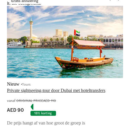
Gratis annulering
in the background.
Nieuw
Tours
Private sightseeing-tour door Dubai met hoteltransfers
vanaf
ORIGINAL PRICE
AED 110
AED 90
18% korting
De prijs hangt af van hoe groot de groep is