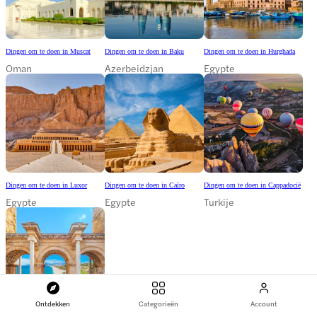
Dingen om te doen in Muscat
Dingen om te doen in Baku
Dingen om te doen in Hurghada
Oman
Azerbeidzjan
Egypte
Dingen om te doen in Luxor
Dingen om te doen in Caïro
Dingen om te doen in Cappadocië
Egypte
Egypte
Turkije
Ontdekken
Categorieën
Account