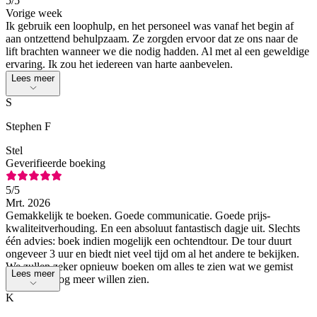
5
/5
Vorige week
Ik gebruik een loophulp, en het personeel was vanaf het begin af
aan ontzettend behulpzaam. Ze zorgden ervoor dat ze ons naar de
lift brachten wanneer we die nodig hadden. Al met al een geweldige
ervaring. Ik zou het iedereen van harte aanbevelen.
Lees meer
S
Stephen F
Stel
Geverifieerde boeking
5
/5
Mrt. 2026
Gemakkelijk te boeken. Goede communicatie. Goede prijs-
kwaliteitverhouding. En een absoluut fantastisch dagje uit. Slechts
één advies: boek indien mogelijk een ochtendtour. De tour duurt
ongeveer 3 uur en biedt niet veel tijd om al het andere te bekijken.
We zullen zeker opnieuw boeken om alles te zien wat we gemist
Lees meer
hebben of nog meer willen zien.
K