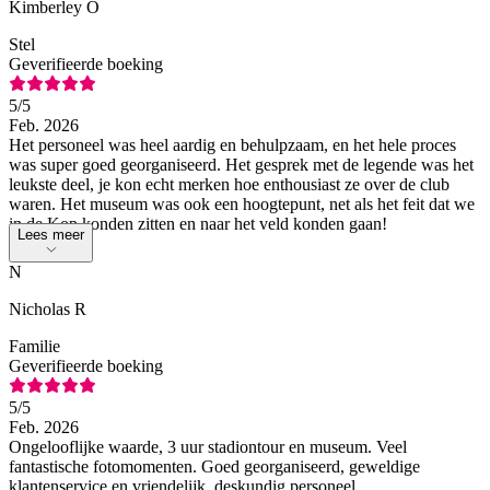
Kimberley O
Stel
Geverifieerde boeking
5
/5
Feb. 2026
Het personeel was heel aardig en behulpzaam, en het hele proces
was super goed georganiseerd. Het gesprek met de legende was het
leukste deel, je kon echt merken hoe enthousiast ze over de club
waren. Het museum was ook een hoogtepunt, net als het feit dat we
in de Kop konden zitten en naar het veld konden gaan!
Lees meer
N
Nicholas R
Familie
Geverifieerde boeking
5
/5
Feb. 2026
Ongelooflijke waarde, 3 uur stadiontour en museum. Veel
fantastische fotomomenten. Goed georganiseerd, geweldige
klantenservice en vriendelijk, deskundig personeel.