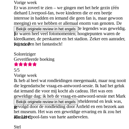
Vorige week
Er was zoveel te zien – we gingen met het hele gezin (één
diehard Liverpool-fan, twee kinderen die er een beetje
interesse in hadden en iemand die geen fan is, maar gewoon
meeging) en we hebben er allemaal enorm van genoten. De
lezing door Mark Lawrenson over de legendes was geweldig.
Bekijk originele review in het engels
Er waren heel veel fotomomenten; hoogtepunten waren de
P
kleedkamer, de perskamer en het stadion. Zeker een aanrader,
wij vonden het fantastisch!
Patrick P
Soloreiziger
Geverifieerde boeking
5
/5
Vorige week
Ik heb al heel wat rondleidingen meegemaakt, maar nog nooit
die legendarische vraag-en-antwoord-sessie. Ik had het geluk
dat iemand die voor mij kocht als cadeau. Het was een
geweldige dag: ik heb de vraag-en-antwoord-sessie met Mark
Lawrenson bijgewoond, die heel verhelderend en leuk was,
Bekijk originele review in het engels
gevolgd door de rondleiding door Anfield en een bezoek aan
R
het museum. Het was een geweldige ervaring en ik zou het
alle Liverpool-fans van harte aanbevelen.
Ronald C
Stel