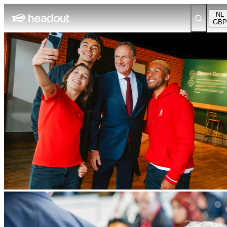
NL
GBP