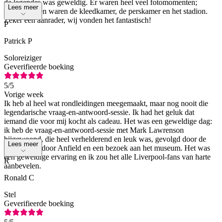
de legendes was geweldig. Er waren heel veel fotomomenten;
Lees meer
hoogtepunten waren de kleedkamer, de perskamer en het stadion.
Zeker een aanrader, wij vonden het fantastisch!
P
Patrick P
Soloreiziger
Geverifieerde boeking
5
/5
Vorige week
Ik heb al heel wat rondleidingen meegemaakt, maar nog nooit die
legendarische vraag-en-antwoord-sessie. Ik had het geluk dat
iemand die voor mij kocht als cadeau. Het was een geweldige dag:
ik heb de vraag-en-antwoord-sessie met Mark Lawrenson
bijgewoond, die heel verhelderend en leuk was, gevolgd door de
Lees meer
rondleiding door Anfield en een bezoek aan het museum. Het was
een geweldige ervaring en ik zou het alle Liverpool-fans van harte
R
aanbevelen.
Ronald C
Stel
Geverifieerde boeking