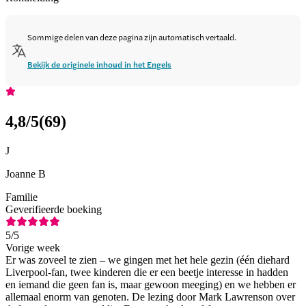
Sommige delen van deze pagina zijn automatisch vertaald.
Bekijk de originele inhoud in het Engels
4,8
/5
(
69
)
J
Joanne B
Familie
Geverifieerde boeking
5
/5
Vorige week
Er was zoveel te zien – we gingen met het hele gezin (één diehard
Liverpool-fan, twee kinderen die er een beetje interesse in hadden
en iemand die geen fan is, maar gewoon meeging) en we hebben er
allemaal enorm van genoten. De lezing door Mark Lawrenson over