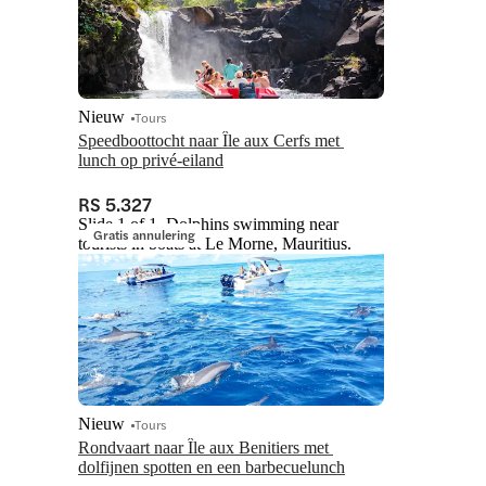
Nieuw
Tours
Speedboottocht naar Île aux Cerfs met 
lunch op privé-eiland
RS 5.327
Slide 1 of 1, Dolphins swimming near
Gratis annulering
tourists in boats at Le Morne, Mauritius.
Nieuw
Tours
Rondvaart naar Île aux Benitiers met 
dolfijnen spotten en een barbecuelunch