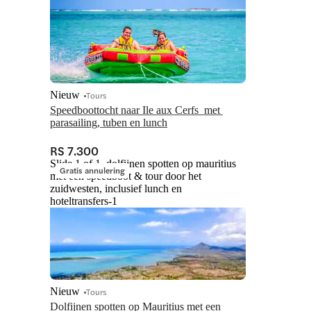
Nieuw
Tours
Speedboottocht naar Ile aux Cerfs  met 
parasailing, tuben en lunch
RS 7.300
Slide 1 of 1, dolfijnen spotten op mauritius
Gratis annulering
met een speedboot & tour door het
zuidwesten, inclusief lunch en
hoteltransfers-1
Nieuw
Tours
Dolfijnen spotten op Mauritius met een 