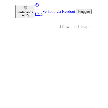
Verkoop via Headout
Inloggen
Nederlands
Help
MUR
Download de app