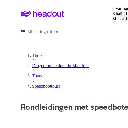
Zoeken:
ervaring
Khalifa
D
Musea
R
en stede
Alle categorieën
Thuis
Dingen om te doen in Mauritius
Tours
Speedboottours
Rondleidingen met speedboten