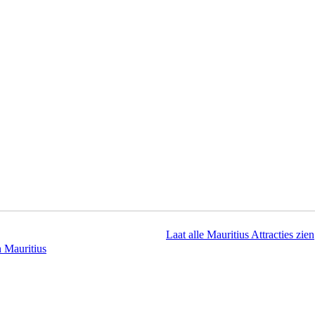
Laat alle Mauritius Attracties zien
n Mauritius