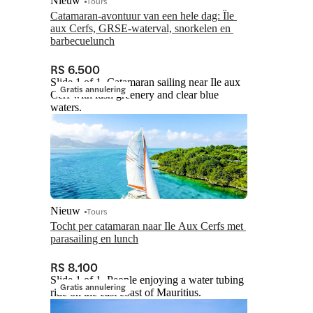
Nieuw
Tours
Catamaran-avontuur van een hele dag: Île 
aux Cerfs, GRSE-waterval, snorkelen en 
barbecuelunch
RS 6.500
Slide 1 of 1, Catamaran sailing near Ile aux
Gratis annulering
Cerf with lush greenery and clear blue
waters.
Nieuw
Tours
Tocht per catamaran naar Ile Aux Cerfs met 
parasailing en lunch
RS 8.100
Slide 1 of 1, People enjoying a water tubing
Gratis annulering
ride on the east coast of Mauritius.