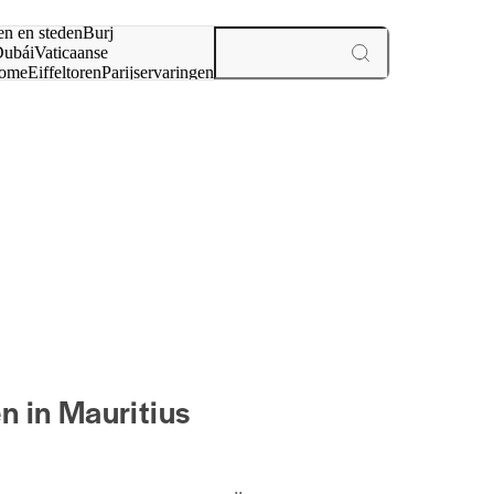
en en steden
Burj
ubái
Vaticaanse
ome
Eiffeltoren
Parijs
ervaringen
n
 in Mauritius