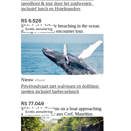
speedboot & tour door het zuidwesten, 
inclusief lunch en Hoteltransfers
RS 6.528
Slide 1 of 1, Whale breaching in the ocean
Gratis annulering
during a Mauritius encounter tour.
Nieuw
Tours
Privérondvaart met walvissen en dolfijnen 
spotten inclusief barbecuelunch
RS 77.049
Slide 1 of 1, Tourists on a boat approaching
Gratis annulering
a waterfall near Ile aux Cerf, Mauritius.