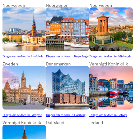
Noorwegen
Noorwegen
Noorwegen
Dingen om te doen in Stockholm
Dingen om te doen in Kopenhagen
Dingen om te doen in Edinburgh
Zweden
Denemarken
Verenigd Koninkrijk
Dingen om te doen in Glasgow
Dingen om te doen in Hamburg
Dingen om te doen in Galway
Verenigd Koninkrijk
Duitsland
Ierland