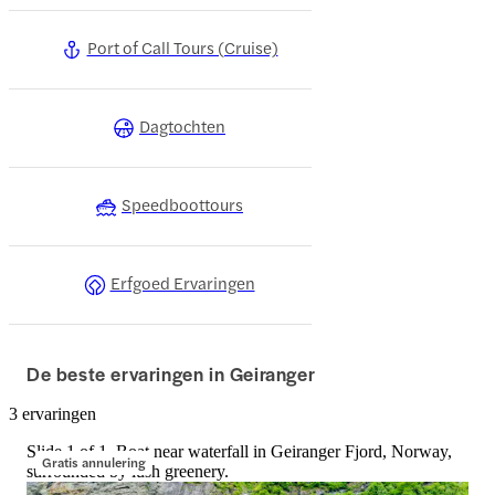
Port of Call Tours (Cruise)
Dagtochten
Speedboottours
Erfgoed Ervaringen
De beste ervaringen in Geiranger
3 ervaringen
Slide 1 of 1, Boat near waterfall in Geiranger Fjord, Norway,
Gratis annulering
surrounded by lush greenery.