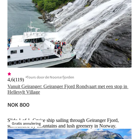
Tours door de Noorse fjorden
4,6
(
119
)
Vanuit Geiranger: Geiranger Fjord Rondvaart met een stop in 
Hellesylt Village
NOK 800
Slide 1 of 1, Cruise ship sailing through Geiranger Fjord,
Gratis annulering
surrounded by mountains and lush greenery in Norway.