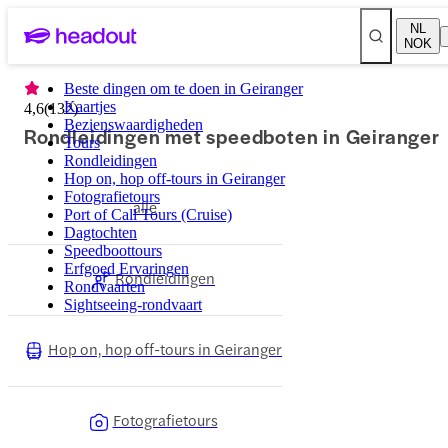
NL
NOK
Beste dingen om te doen in Geiranger
Kaartjes
4,6
(
132
)
Bezienswaardigheden
Rondleidingen met speedboten in Geiranger
Tours
Rondleidingen
Hop on, hop off-tours in Geiranger
Fotografietours
alle
Port of Call Tours (Cruise)
Dagtochten
Speedboottours
Erfgoed Ervaringen
Rondleidingen
Rondvaarten
Sightseeing-rondvaart
Hop on, hop off-tours in Geiranger
Fotografietours