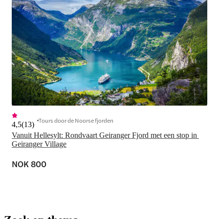
Tours door de Noorse fjorden
4,5
(
13
)
Vanuit Hellesylt: Rondvaart Geiranger Fjord met een stop in 
Geiranger Village
NOK 800