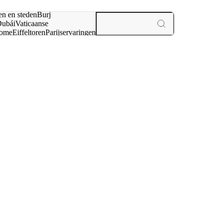
en en steden
Burj
ubái
Vaticaanse
ome
Eiffeltoren
Parijs
ervaringen
n