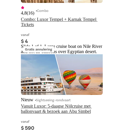
Combo
4,8
(
16
)
Combo: Luxor Tempel + Karnak Tempel 
Tickets
vanaf
$ 4
Slide 1 of 1, Large cruise boat on Nile River
Gratis annulering
and hot air balloons over Egyptian desert.
Nieuw
Sightseeing-rondvaart
Vanuit Luxor: 5-daagse Nijlcruise met 
ballonvaart & bezoek aan Abu Simbel
vanaf
$ 590