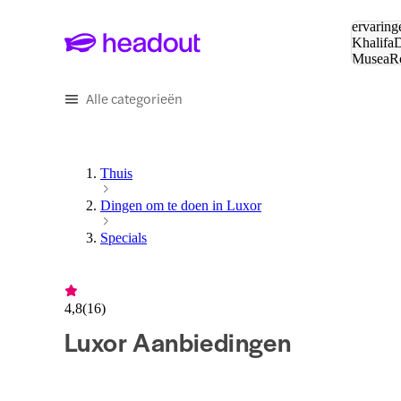
Zoeken:
ervaring
Khalifa
D
Musea
R
en stede
Alle categorieën
Thuis
Dingen om te doen in Luxor
Specials
4,8
(
16
)
Luxor Aanbiedingen