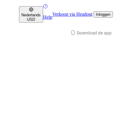
Verkoop via Headout
Inloggen
Nederlands
Help
USD
Download de app