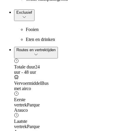
Exclusief
Fooien
Eten en drinken
Routes en vertrektijden
Totale duur
24
uur - 48 uur
Vervoermiddel
Bus
met airco
Eerste
vertrek
Parque
Arauco
Laatste
vertrek
Parque