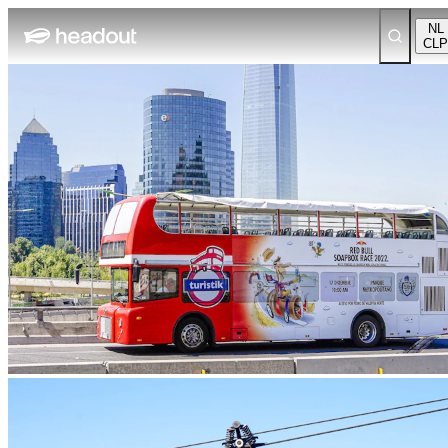
NL
CLP