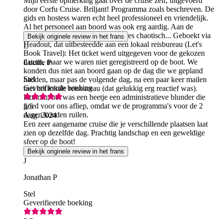
Mijn eerste opmerking gaat over de cruise zelf, uitgevoerd
door Corfu Cruise. Briljant! Programma zoals beschreven. De
gids en hostess waren echt heel professioneel en vriendelijk.
Al het personeel aan boord was ook erg aardig. Aan de
andere kant was het boekingsproces chaotisch... Geboekt via
Bekijk originele review in het frans
Headout, dat uitbesteedde aan een lokaal reisbureau (Let's
L
Book Travel): Het ticket werd uitgegeven voor de gekozen
datum, maar we waren niet geregistreerd op de boot. We
Lucille P
konden dus niet aan boord gaan op de dag die we gepland
Stel
hadden, maar pas de volgende dag, na een paar keer mailen
Geverifieerde boeking
met het lokale reisbureau (dat gelukkig erg reactief was).
Kortom, het was een beetje een administratieve blunder die
goed voor ons afliep, omdat we de programma's voor de 2
5
/5
dagen konden ruilen.
Aug. 2024
Een zeer aangename cruise die je verschillende plaatsen laat
zien op dezelfde dag. Prachtig landschap en een geweldige
sfeer op de boot!
Bekijk originele review in het frans
J
Jonathan P
Stel
Geverifieerde boeking