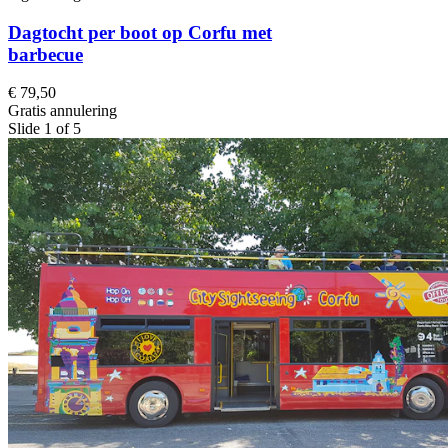
Dagtocht per boot op Corfu met
barbecue
€ 79,50
Gratis annulering
Slide 1 of 5