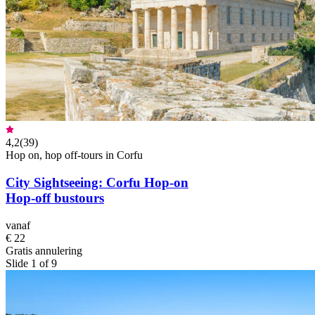
4,2
(
39
)
Hop on, hop off-tours in Corfu
City Sightseeing: Corfu Hop-on
Hop-off bustours
vanaf
€ 22
Gratis annulering
Slide 1 of 9