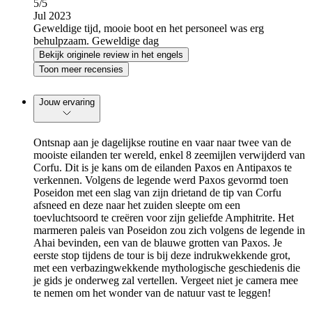
5
/5
Jul 2023
Geweldige tijd, mooie boot en het personeel was erg
behulpzaam. Geweldige dag
Bekijk originele review in het engels
Toon meer recensies
Jouw ervaring
Ontsnap aan je dagelijkse routine en vaar naar twee van de
mooiste eilanden ter wereld, enkel 8 zeemijlen verwijderd van
Corfu. Dit is je kans om de eilanden Paxos en Antipaxos te
verkennen. Volgens de legende werd Paxos gevormd toen
Poseidon met een slag van zijn drietand de tip van Corfu
afsneed en deze naar het zuiden sleepte om een
toevluchtsoord te creëren voor zijn geliefde Amphitrite. Het
marmeren paleis van Poseidon zou zich volgens de legende in
Ahai bevinden, een van de blauwe grotten van Paxos. Je
eerste stop tijdens de tour is bij deze indrukwekkende grot,
met een verbazingwekkende mythologische geschiedenis die
je gids je onderweg zal vertellen. Vergeet niet je camera mee
te nemen om het wonder van de natuur vast te leggen!