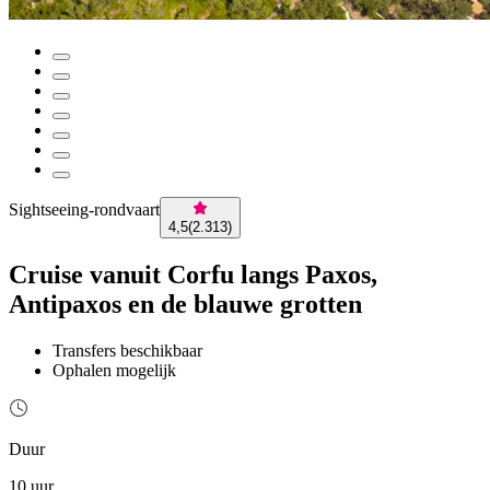
Sightseeing-rondvaart
4,5
(
2.313
)
Cruise vanuit Corfu langs Paxos,
Antipaxos en de blauwe grotten
Transfers beschikbaar
Ophalen mogelijk
Duur
10 uur