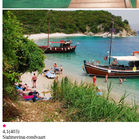
4,1
(
403
)
Sightseeing-rondvaart