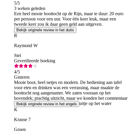
5
/5
3 weken geleden
Een heel mooie boottocht op de Rijn, maar te duur: 20 euro
per persoon voor een uur. Voor één keer leuk, maar een
tweede keer zou ik daar geen geld aan uitgeven.
Bekijk originele review in het duits
R
Raymond W
Stel
Geverifieerde boeking
4
/5
Gisteren
Mooie boot, heel netjes en modern. De bediening aan tafel
voor eten en drinken was een verrassing, maar maakte de
boottocht nog aangenamer. We zaten vooraan op het
bovendek; prachtig uitzicht, maar we konden het commentaar
niet horen. Het was een geweldig uurtje op het water
Bekijk originele review in het engels
K
Krause 7
Groep