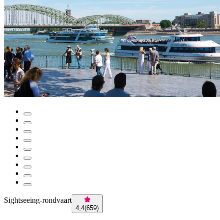
Sightseeing-rondvaart
4,4
(
659
)