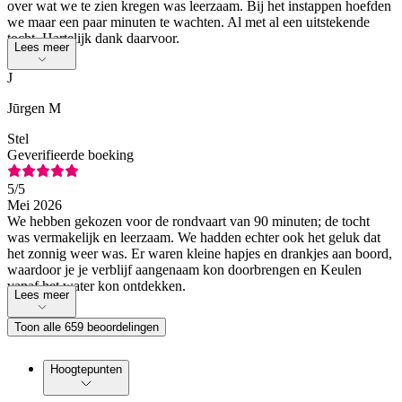
over wat we te zien kregen was leerzaam. Bij het instappen hoefden
we maar een paar minuten te wachten. Al met al een uitstekende
tocht. Hartelijk dank daarvoor.
Lees meer
J
Jūrgen M
Stel
Geverifieerde boeking
5
/5
Mei 2026
We hebben gekozen voor de rondvaart van 90 minuten; de tocht
was vermakelijk en leerzaam. We hadden echter ook het geluk dat
het zonnig weer was. Er waren kleine hapjes en drankjes aan boord,
waardoor je je verblijf aangenaam kon doorbrengen en Keulen
vanaf het water kon ontdekken.
Lees meer
Toon alle 659 beoordelingen
Hoogtepunten