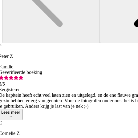
P
Peter Z
Familie
Geverifieerde boeking
5
/5
Eergisteren
De kapitein heeft echt veel laten zien en uitgelegd, en de ene flauwe gr
gezin hebben er erg van genoten. Voor de fotografen onder ons: het is 
te gebruiken. Anders krijg je last van je nek ;-)
Lees meer
C
Cornelie Z