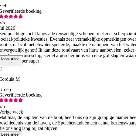
Stel
Geverifieerde boeking
5
/5
Jul 2026
Een prachtige tocht langs alle reusachtige schepen, met zeer scherpzi
sociaal-politieke kwesties. Evenals zeer vermakelijke opmerkingen over
bootje, dat vol met ebwater spetterde, maakte de nabijheid van het wat
onvergetelijk genot! Ik kan deze rondvaart van harte aanbevelen, zeker a
net als een cruiseschip, steriel afgeschermd is van elke golfslag en waa
Lees meer
beleven! Super super!
C
Cordula M
Groep
Geverifieerde boeking
5
/5
Vorige week
Matthias, de kapitein van de boot, heeft ons op zijn grappige manier he
geschiedenis van de haven, de Speicherstadt en een aantal bezienswaar
die ons nog lang bij zal blijven.
Lees meer