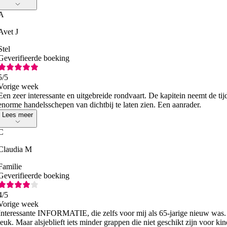
A
Avet J
Stel
Geverifieerde boeking
5
/5
Vorige week
Een zeer interessante en uitgebreide rondvaart. De kapitein neemt de 
enorme handelsschepen van dichtbij te laten zien. Een aanrader.
Lees meer
C
Claudia M
Familie
Geverifieerde boeking
4
/5
Vorige week
Interessante INFORMATIE, die zelfs voor mij als 65-jarige nieuw was. P
leuk. Maar alsjeblieft iets minder grappen die niet geschikt zijn voor k