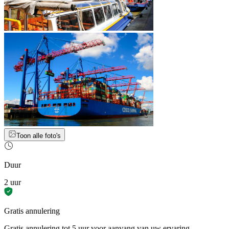
Toon alle foto's
Duur
2 uur
Gratis annulering
Gratis annulering tot 5 uur voor aanvang van uw ervaring