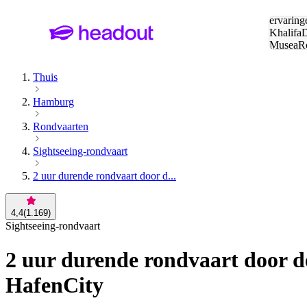
Zoeken:
ervaring
Khalifa
D
Musea
R
en stede
Thuis
Hamburg
Rondvaarten
Sightseeing-rondvaart
2 uur durende rondvaart door d...
4,4
(
1.169
)
Sightseeing-rondvaart
2 uur durende rondvaart door d
HafenCity