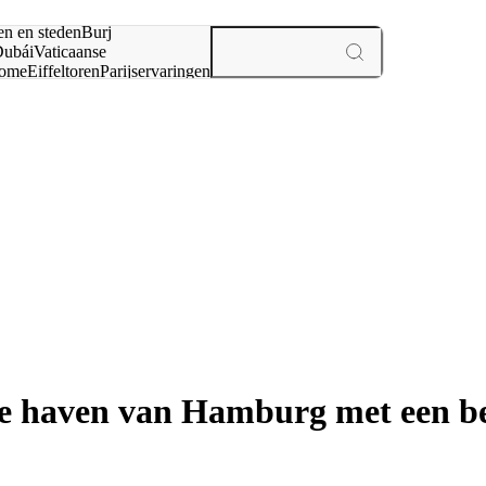
en en steden
Burj
ubái
Vaticaanse
ome
Eiffeltoren
Parijs
ervaringen
n
e haven van Hamburg met een be