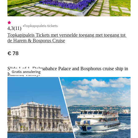
Topkapıpaleis tickets
4,3
(
11
)
Topkapipaleis Tickets met versnelde toegang met toegang tot 
de Harem & Bosporus Cruise
€ 78
Slide 1 of 1, Dolmabahce Palace and Bosphorus cruise ship in
Gratis annulering
Istanbul, Turkey.