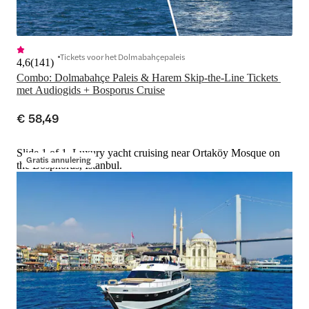
Tickets voor het Dolmabahçepaleis
4,6
(
141
)
Combo: Dolmabahçe Paleis & Harem Skip-the-Line Tickets 
met Audiogids + Bosporus Cruise
€ 58,49
Slide 1 of 1, Luxury yacht cruising near Ortaköy Mosque on
Gratis annulering
the Bosphorus, Istanbul.