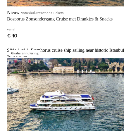
Nieuw
Istanbul Attractions Tickets
Bosporus Zonsondergang Cruise met Drankjes & Snacks
vanaf
€ 10
Slide 1 of 1, Bosphorus cruise ship sailing near historic Istanbul
Gratis annulering
waterfront.