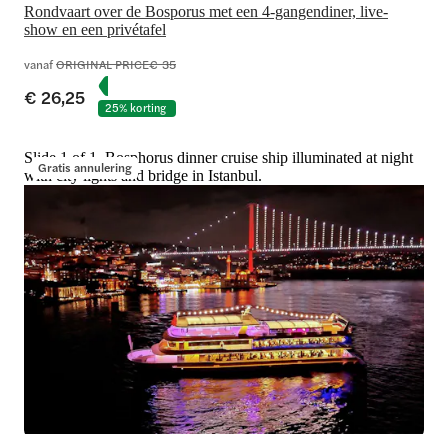
Rondvaart over de Bosporus met een 4-gangendiner, live-
show en een privétafel
vanaf
ORIGINAL PRICE
€ 35
€ 26,25
25% korting
Slide 1 of 1, Bosphorus dinner cruise ship illuminated at night
Gratis annulering
with city lights and bridge in Istanbul.