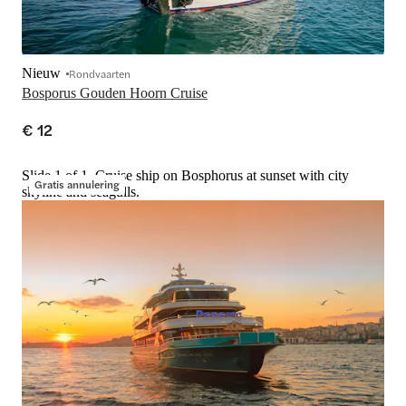
Nieuw
Rondvaarten
Bosporus Gouden Hoorn Cruise
€ 12
Slide 1 of 1, Cruise ship on Bosphorus at sunset with city
Gratis annulering
skyline and seagulls.