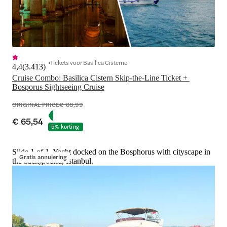
Tickets voor Basilica Cisterne
4,4
(
3.413
)
Cruise Combo: Basilica Cistern Skip-the-Line Ticket + 
Bosporus Sightseeing Cruise
ORIGINAL PRICE
€ 68,99
€ 65,54
5% korting
Slide 1 of 1, Yacht docked on the Bosphorus with cityscape in
Gratis annulering
the background, Istanbul.