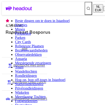
NL
EUR
Beste dingen om te doen in Istanboel
Kaartjes
4,5
(
24.058
)
Musea
Rondvaart Bosporus
Pretparken
Parken
City Cards
Religieuze Plaatsen
alle
Bezienswaardigheden
Observatiedekken
Aquaria
Meeslepende ervaringen
Boottocht met diner
Tours
Wandeltochten
Rondleidingen
Hop on, hop off-tours in Istanboel
Rondvaart met Lunch
Stadsrondleidingen
Privérondleidingen
Winkelen
Meerdaagse Tochten
Sightseeing Rondvaart
Fotografietours