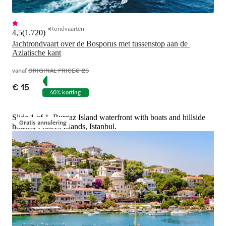
Rondvaarten
4,5
(
1.720
)
Jachtrondvaart over de Bosporus met tussenstop aan de 
Aziatische kant
vanaf
ORIGINAL PRICE
€ 25
€ 15
40% korting
Slide 1 of 1, Burgaz Island waterfront with boats and hillside
Gratis annulering
houses, Princes Islands, Istanbul.