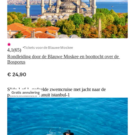
Tickets voor de Blauwe Moskee
4,1
(
65
)
Rondleiding door de Blauwe Moskee en boottocht over de 
Bosporus
€ 24,90
Slide 1 of 1, gedeelde zwemcruise met jacht naar de
Gratis annulering
prinseneilanden vanuit istanbul-1