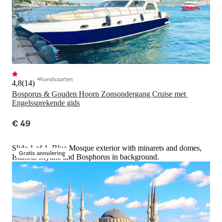
Rondvaarten
4,8
(
14
)
Bosporus & Gouden Hoorn Zonsondergang Cruise met 
Engelssprekende gids
€ 49
Slide 1 of 1, Blue Mosque exterior with minarets and domes,
Gratis annulering
Istanbul skyline and Bosphorus in background.