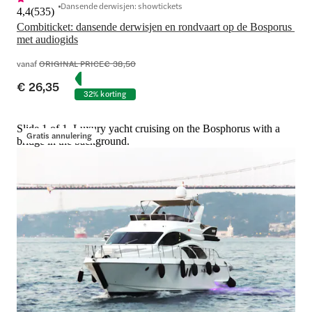
Dansende derwisjen: showtickets
4,4
(
535
)
Combiticket: dansende derwisjen en rondvaart op de Bosporus 
met audiogids
vanaf
ORIGINAL PRICE
€ 38,50
€ 26,35
32% korting
Slide 1 of 1, Luxury yacht cruising on the Bosphorus with a
Gratis annulering
bridge in the background.