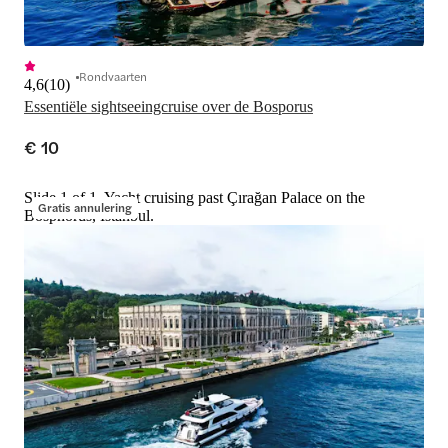
Rondvaarten
4,6
(
10
)
Essentiële sightseeingcruise over de Bosporus
€ 10
Slide 1 of 1, Yacht cruising past Çırağan Palace on the
Gratis annulering
Bosphorus, Istanbul.