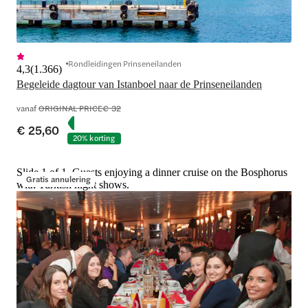
Rondleidingen Prinseneilanden
4,3
(
1.366
)
Begeleide dagtour van Istanboel naar de Prinseneilanden
vanaf
ORIGINAL PRICE
€ 32
€ 25,60
20% korting
Slide 1 of 1, Guests enjoying a dinner cruise on the Bosphorus
Gratis annulering
with Turkish night shows.