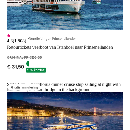
Rondleidingen Prinseneilanden
4,3
(
1.808
)
Retourtickets veerboot van Istanboel naar Prinseneilanden
ORIGINAL PRICE
€ 35
€ 31,50
10% korting
Slide 1 of 1, Bosphorus dinner cruise ship sailing at night with
Gratis annulering
Istanbul skyline and bridge in the background.