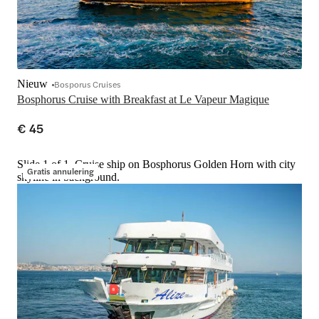
Nieuw
Bosporus Cruises
Bosphorus Cruise with Breakfast at Le Vapeur Magique
€ 45
Slide 1 of 1, Cruise ship on Bosphorus Golden Horn with city
Gratis annulering
skyline in background.