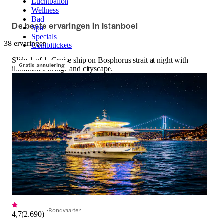
Luchtballon
van Istanboel terwijl je geniet van 
de historische pale
Wellness
rondleidingen met maaltijden en 
schoonheid van Ista
Bad
De beste ervaringen in Istanboel
retourtransfers tegen gereduceerde 
water.
Spa
Specials
prijzen.
38 ervaringen
Combitickets
Slide 1 of 1, Cruise ship on Bosphorus strait at night with
Gratis annulering
illuminated bridge and cityscape.
Rondvaarten
4,7
(
2.690
)