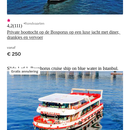
Rondvaarten
4,2
(
111
)
Private boottocht op de Bosporus op een luxe jacht met diner, 
drankjes en vervoer
vanaf
€ 250
Slide 1 of 1, Bosphorus cruise ship on blue water in Istanbul.
Gratis annulering