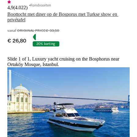
Rondvaarten
4,9
(
4.022
)
Boottocht met diner op de Bosporus met Turkse show en 
privétafel
vanaf
ORIGINAL PRICE
€ 33,50
€ 26,80
20% korting
Slide 1 of 1, Luxury yacht cruising on the Bosphorus near
Ortaköy Mosque, Istanbul.