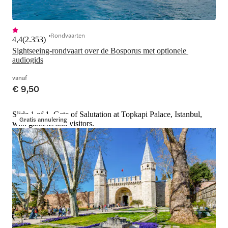
Rondvaarten
4,4
(
2.353
)
Sightseeing-rondvaart over de Bosporus met optionele 
audiogids
vanaf
€ 9,50
Slide 1 of 1, Gate of Salutation at Topkapi Palace, Istanbul,
Gratis annulering
with gardens and visitors.