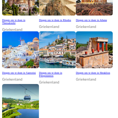
Dingen om te doen in
Dingen om te doen in Rhodos
Dingen om te doen in Athene
Thessaloniki
Griekenland
Griekenland
Griekenland
Dingen om te doen in Santorini
Dingen om te doen in
Dingen om te doen in Heraklion
Peloponnesos
Griekenland
Griekenland
Griekenland