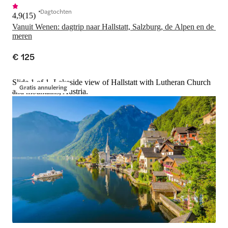
Dagtochten
4,9
(
15
)
Vanuit Wenen: dagtrip naar Hallstatt, Salzburg, de Alpen en de 
meren
€ 125
Slide 1 of 1, Lakeside view of Hallstatt with Lutheran Church
Gratis annulering
and mountains, Austria.