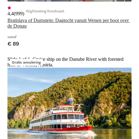
Sightseeing Rondvaart
4,4
(
999
)
Bratislava of Durnstein: Dagtocht vanuit Wenen per boot over 
de Donau
vanaf
€ 89
Slide 1 of 1, Cruise ship on the Danube River with forested
Gratis annulering
hills in Vienna, Austria.