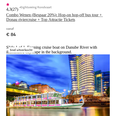
Sightseeing Rondvaart
4,3
(
27
)
Combo Wenen (Bespaar 20%): Hop-on hop-off bus tour + 
Donau riviercruise + Top Attractie Tickets
vanaf
€ 84
Slide 1 of 1, Evening cruise boat on Danube River with
Snel uitverkocht
illuminated cityscape in the background.