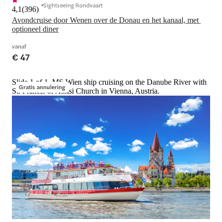
Sightseeing Rondvaart
4,1
(
396
)
Avondcruise door Wenen over de Donau en het kanaal, met 
optioneel diner
vanaf
€ 47
Slide 1 of 1, MS Wien ship cruising on the Danube River with
Gratis annulering
St. Francis of Assisi Church in Vienna, Austria.