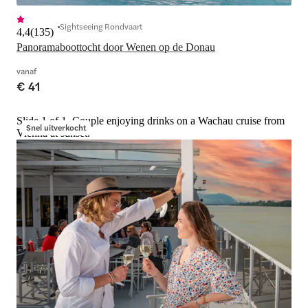
Sightseeing Rondvaart
4,4
(
135
)
Panoramaboottocht door Wenen op de Donau
vanaf
€ 41
Slide 1 of 1, Couple enjoying drinks on a Wachau cruise from
Snel uitverkocht
Vienna at sunset.