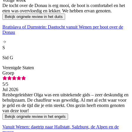
Vorige week
De tocht over de Donau is erg mooi, de boot is comfortabel en het
eten was overvloedig en lekker. We hebben ervan genoten.
Bekijk originele review in het duits
Bratislava of Durnstein: Dagtocht vanuit Wenen per boot over de
Donau
S
Sid G
Verenigde Staten
Groep
5
/5
Jul 2026
Reisbegeleidster Olga was een uitstekende gids – zeer deskundig en
behulpzaam. De chauffeur was geweldig. Al met al echt waar voor
je geld en de tijd die je erin steekt. Ons gezin heeft enorm genoten
van deze tour!
Bekijk originele review in het engels
Vanuit Wenen: dagtrip naar Hallstatt, Salzburg, de Alpen en de