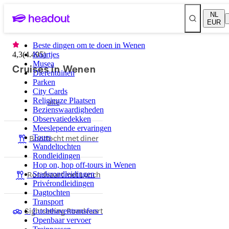
NL
EUR
Beste dingen om te doen in Wenen
4,3
(
4.495
Kaartjes
)
Musea
Cruises in Wenen
Dierentuinen
Parken
City Cards
Religieuze Plaatsen
alle
Bezienswaardigheden
Observatiedekken
Meeslepende ervaringen
Boottocht met diner
Tours
Wandeltochten
Rondleidingen
Hop on, hop off-tours in Wenen
Rondvaart met Lunch
Stadsrondleidingen
Privérondleidingen
Dagtochten
Transport
Sightseeing Rondvaart
Luchthaventransfers
Openbaar vervoer