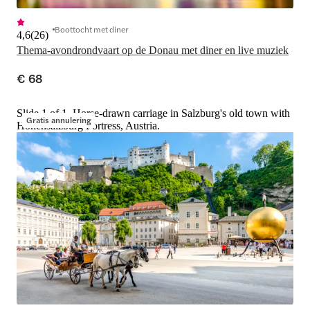
Boottocht met diner
4,6
(
26
)
Thema-avondrondvaart op de Donau met diner en live muziek
€ 68
Slide 1 of 1, Horse-drawn carriage in Salzburg's old town with
Gratis annulering
Hohensalzburg Fortress, Austria.