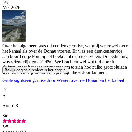
5
/5
Mei 2026
Over het algemeen was dit een leuke cruise, waarbij we zowel over
het kanaal als over de Donau voeren. Er was een drankenservice
aan boord en je kon bij het boeken al eten reserveren. De bediening
was vriendelijk en efficiënt. We brachten wel wat tijd door in
sluizen, maar het was interessant om te zien hoe zulke grote sluizen
Bekijk originele review in het engels
werken en hoe groot de schepen zijn die erdoor kunnen.
Grote sightseeingcruise door Wenen over de Donau en het kanaal
A
André R
Stel
5
/5