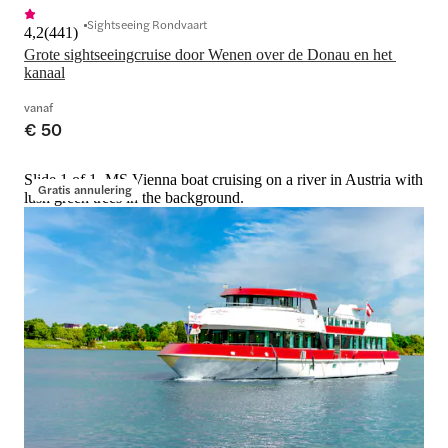
Sightseeing Rondvaart
4,2
(
441
)
Grote sightseeingcruise door Wenen over de Donau en het 
kanaal
vanaf
€ 50
Slide 1 of 1, MS Vienna boat cruising on a river in Austria with
Gratis annulering
lush green trees in the background.