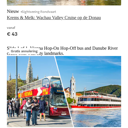
Nieuw
Sightseeing Rondvaart
Krems & Melk: Wachau Valley Cruise op de Donau
vanaf
€ 43
Slide 1 of 1, Vienna Hop-On Hop-Off bus and Danube River
Gratis annulering
cruise boat with city landmarks.