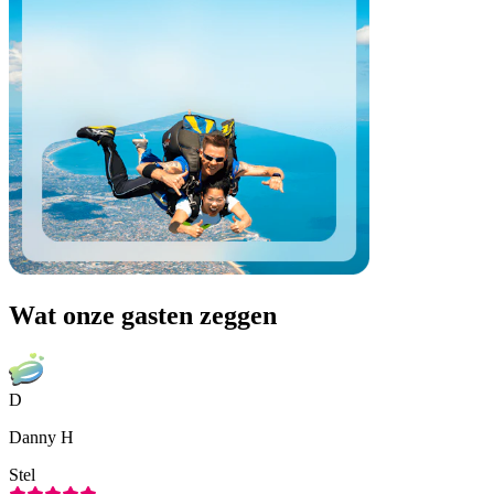
Wat onze gasten zeggen
D
Danny H
Stel