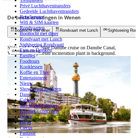
Treinpassen
Privé Luchthaventransfers
Gedeelde Luchthaventransfers
De beste ervaringen in Wenen
Reisdiensten
Wifi & SIM-kaarten
Rondvaarten
Boottocht met diner
Rondvaart met Lunch
Sightseeing Ron
Boottocht met diner
Rondvaart met Lunch
Sightseeing Rondvaart
Slide 1 of 1, MS Blue Danube cruise on Danube Canal,
Eten en Drinken
Gratis annulering
Vienna, with Spittelau incineration plant in background.
Etentjes
Foodtours
Kooklessen
Koffie en Thee
Entertainment
Nieuw
Shows voor kinderen
Dans
Cabaret
Meeslepend theater
Klassieke concerten
Opera
Ballet
Circus
Fantasie