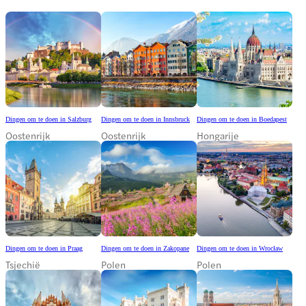
Dingen om te doen in Salzburg
Dingen om te doen in Innsbruck
Dingen om te doen in Boedapest
Oostenrijk
Oostenrijk
Hongarije
Dingen om te doen in Praag
Dingen om te doen in Zakopane
Dingen om te doen in Wrocław
Tsjechië
Polen
Polen