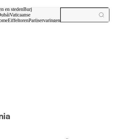
en en steden
Burj
ubái
Vaticaanse
ome
Eiffeltoren
Parijs
ervaringen
n
nia