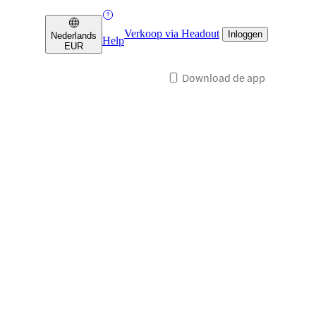
Verkoop via Headout
Inloggen
Nederlands
Help
EUR
Download de app