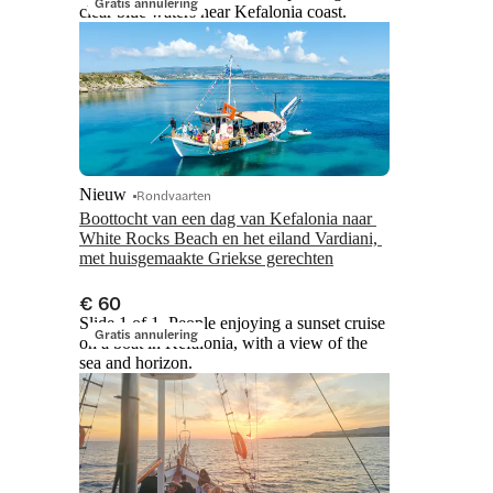
Gratis annulering
clear blue waters near Kefalonia coast.
Nieuw
Rondvaarten
Boottocht van een dag van Kefalonia naar 
White Rocks Beach en het eiland Vardiani, 
met huisgemaakte Griekse gerechten
€ 60
Slide 1 of 1, People enjoying a sunset cruise
Gratis annulering
on a boat in Kefalonia, with a view of the
sea and horizon.