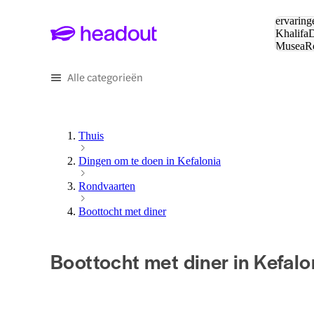
Zoeken:
ervaring
Khalifa
D
Musea
R
en stede
Alle categorieën
Thuis
Dingen om te doen in Kefalonia
Rondvaarten
Boottocht met diner
Boottocht met diner in Kefalo