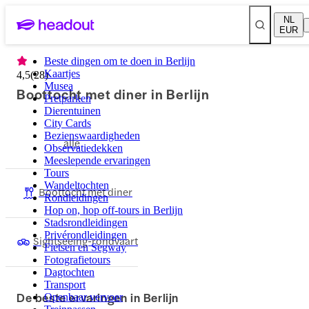
NL
EUR
Beste dingen om te doen in Berlijn
Kaartjes
4,5
(
28
)
Musea
Boottocht met diner in Berlijn
Pretparken
Dierentuinen
City Cards
Bezienswaardigheden
alle
Observatiedekken
Meeslepende ervaringen
Tours
Wandeltochten
Boottocht met diner
Rondleidingen
Hop on, hop off-tours in Berlijn
Stadsrondleidingen
Privérondleidingen
Sightseeing-rondvaart
Fietsen en Segway
Fotografietours
Dagtochten
Transport
De beste ervaringen in Berlijn
Openbaar vervoer