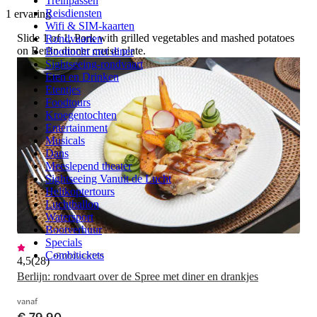
Treinpassen
Reisdiensten
1 ervaring
Wifi & SIM-kaarten
Slide 1 of 1, Pork with grilled vegetables and mashed potatoes
Rondvaarten
on Berlin dinner cruise plate.
Boottocht met diner
Sightseeing-rondvaart
Eten en Drinken
Etentjes
Foodtours
Kroegentochten
Entertainment
Musicals
Dans
Meeslepend theater
Sightseeing Vanuit de Lucht
Helikoptertours
Luchtballon
Watersport
Bootverhuur
Specials
Rondvaarten
Combitickets
4,5
(
28
)
Berlijn: rondvaart over de Spree met diner en drankjes
vanaf
€ 79,90