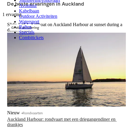
Sightseeing-rondvaart
De beste ervaringen in Auckland
Avontuur
Kabelbaan
1 ervaring
Outdoor Activiteiten
Watersport
Slide 1 of 1, Sailboat on Auckland Harbour at sunset during a
Raften
Gratis annulering
dinner cruise.
Specials
Combitickets
Nieuw
Rondvaarten
Auckland Harbour: rondvaart met een driegangendiner en 
drankjes