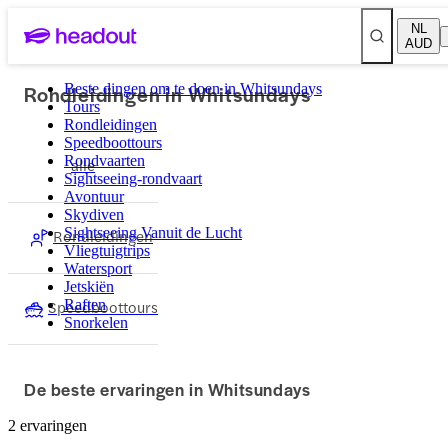
NL
AUD
Rondleidingen in Whitsundays
Beste dingen om te doen in Whitsundays
Tours
Rondleidingen
Speedboottours
Rondvaarten
alle
Sightseeing-rondvaart
Avontuur
Skydiven
Sightseeing Vanuit de Lucht
Rondleidingen
Vliegtuigtrips
Watersport
Jetskiën
Speedboottours
Raften
Snorkelen
De beste ervaringen in Whitsundays
2 ervaringen