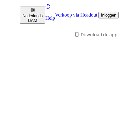
Verkoop via Headout
Inloggen
Nederlands
Help
BAM
Download de app