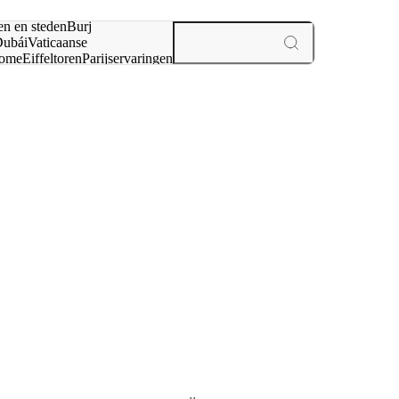
en en steden
Burj
ubái
Vaticaanse
ome
Eiffeltoren
Parijs
ervaringen
n