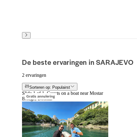
De beste ervaringen in SARAJEVO
2 ervaringen
Sorteren op: Populairst
Slide 1 of 1, Guests on a boat near Mostar
Gratis annulering
Bridge, Bosnia.