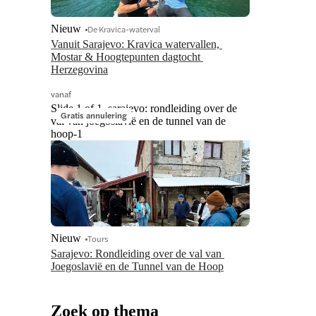
Nieuw
De Kravica-waterval
Vanuit Sarajevo: Kravica watervallen, 
Mostar & Hoogtepunten dagtocht 
Herzegovina
vanaf
Slide 1 of 1, sarajevo: rondleiding over de
Gratis annulering
val van joegoslavië en de tunnel van de
hoop-1
Nieuw
Tours
Sarajevo: Rondleiding over de val van 
Joegoslavië en de Tunnel van de Hoop
Zoek op thema