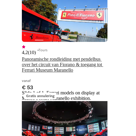
Tours
4,2
(
10
)
Panoramische rondleiding met pendelbus 
over het circuit van Fiorano & toegang tot 
Ferrari Museum Maranello
vanaf
€ 53
Slide 1 of 1, Ferrari models on display at
Gratis annulering
Museo Ferrari Maranello exhibition.