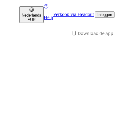
Verkoop via Headout
Inloggen
Nederlands
Help
EUR
Download de app