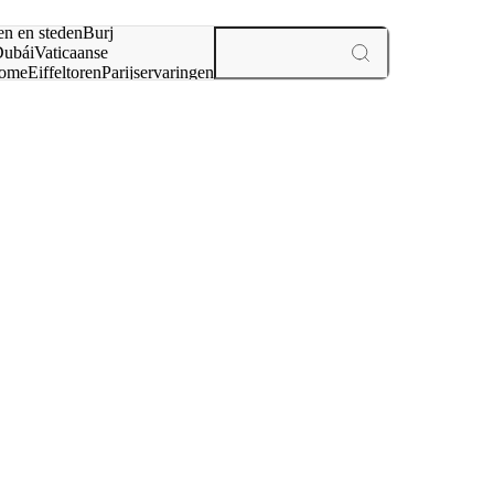
en en steden
Burj
ubái
Vaticaanse
ome
Eiffeltoren
Parijs
ervaringen
n