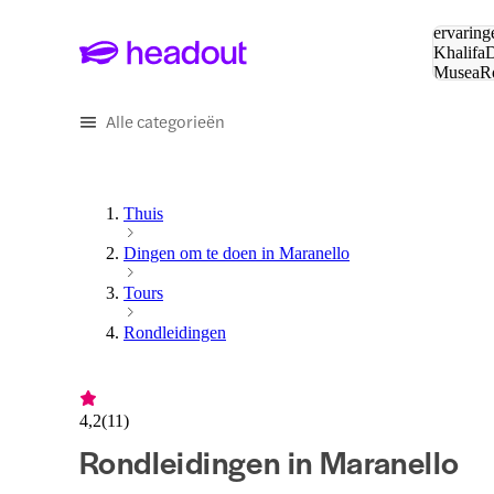
Zoeken:
ervaring
Khalifa
D
Musea
R
en stede
Alle categorieën
Thuis
Dingen om te doen in Maranello
Tours
Rondleidingen
4,2
(
11
)
Rondleidingen in Maranello