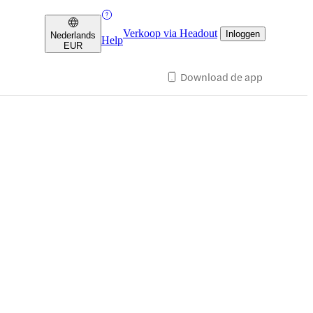
Verkoop via Headout
Inloggen
Nederlands
Help
EUR
Download de app