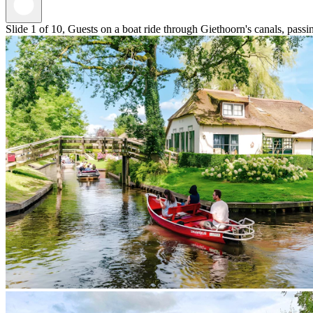
Slide 1 of 10, Guests on a boat ride through Giethoorn's canals, pass