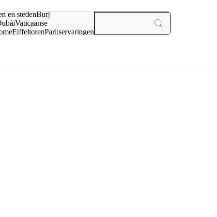
en en steden
Burj
ubái
Vaticaanse
ome
Eiffeltoren
Parijs
ervaringen
n