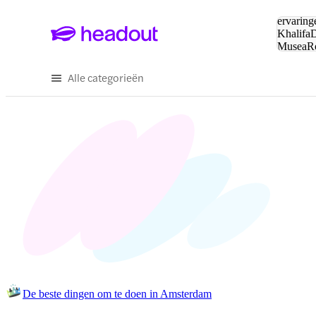
Zoeken:
ervaring
Khalifa
D
Musea
R
en stede
Alle categorieën
De beste dingen om te doen in Amsterdam