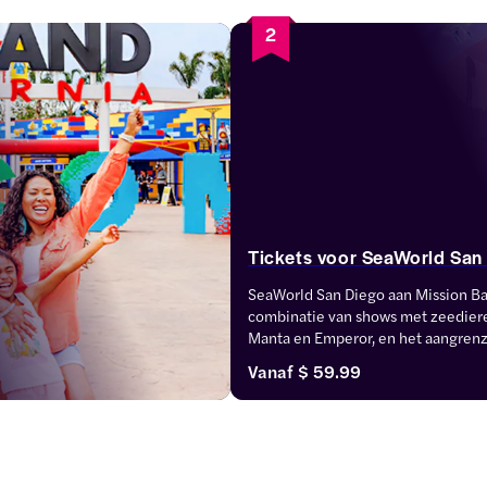
2
Tickets voor SeaWorld San
SeaWorld San Diego aan Mission Bay
combinatie van shows met zeediere
Manta en Emperor, en het aangrenz
Aquatica. Hier vind je dagkaarten, 
Vanaf
$ 59.99
Aquatica en verschillende opties vo
gedurende de hele dag.