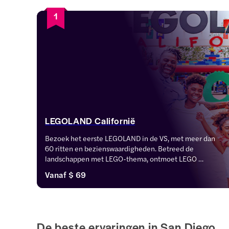
1
LEGOLAND Californië
Bezoek het eerste LEGOLAND in de VS, met meer dan 
60 ritten en bezienswaardigheden. Betreed de 
landschappen met LEGO-thema, ontmoet LEGO 
Modelbouwers en geniet van live shows en ervaringen, 
Vanaf
$ 69
voor een dag vol bouw-, avontuur- en gezinsplezier.
De beste ervaringen in San Diego