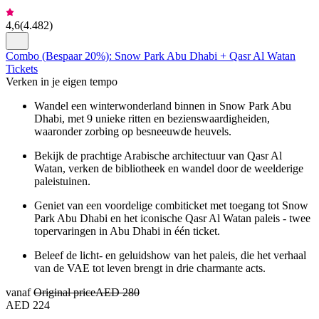
4,6
(
4.482
)
Combo (Bespaar 20%): Snow Park Abu Dhabi + Qasr Al Watan
Tickets
Verken in je eigen tempo
Wandel een winterwonderland binnen in Snow Park Abu
Dhabi, met 9 unieke ritten en bezienswaardigheiden,
waaronder zorbing op besneeuwde heuvels.
Bekijk de prachtige Arabische architectuur van Qasr Al
Watan, verken de bibliotheek en wandel door de weelderige
paleistuinen.
Geniet van een voordelige combiticket met toegang tot Snow
Park Abu Dhabi en het iconische Qasr Al Watan paleis - twee
topervaringen in Abu Dhabi in één ticket.
Beleef de licht- en geluidshow van het paleis, die het verhaal
van de VAE tot leven brengt in drie charmante acts.
vanaf
Original price
AED 280
AED 224