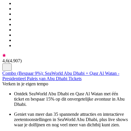
4,6
(
4.907
)
Combo (Bespaar 9%): SeaWorld Abu Dhabi + Qasr Al Watan -
Presidentieel Paleis van Abu Dhabi Tickets
Verken in je eigen tempo
Ontdek SeaWorld Abu Dhabi en Qasr Al Watan met één
ticket en bespaar 15% op dit onvergetelijke avontuur in Abu
Dhabi.
Geniet van meer dan 35 spannende attracties en interactieve
zeetentoonstellingen in SeaWorld Abu Dhabi, plus live shows
waar je dolfijnen en nog veel meer van dichtbij kunt zien.