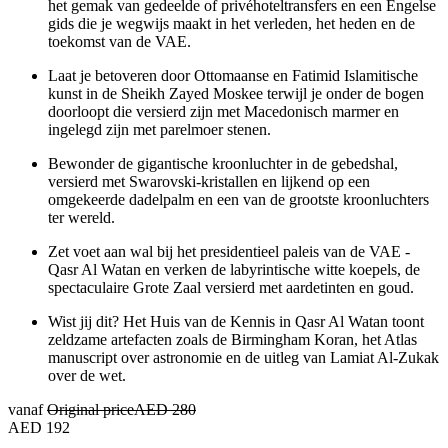
het gemak van gedeelde of privéhoteltransfers en een Engelse
gids die je wegwijs maakt in het verleden, het heden en de
toekomst van de VAE.
Laat je betoveren door Ottomaanse en Fatimid Islamitische
kunst in de Sheikh Zayed Moskee terwijl je onder de bogen
doorloopt die versierd zijn met Macedonisch marmer en
ingelegd zijn met parelmoer stenen.
Bewonder de gigantische kroonluchter in de gebedshal,
versierd met Swarovski-kristallen en lijkend op een
omgekeerde dadelpalm en een van de grootste kroonluchters
ter wereld.
Zet voet aan wal bij het presidentieel paleis van de VAE -
Qasr Al Watan en verken de labyrintische witte koepels, de
spectaculaire Grote Zaal versierd met aardetinten en goud.
Wist jij dit? Het Huis van de Kennis in Qasr Al Watan toont
zeldzame artefacten zoals de Birmingham Koran, het Atlas
manuscript over astronomie en de uitleg van Lamiat Al-Zukak
over de wet.
vanaf
Original price
AED 280
AED 192