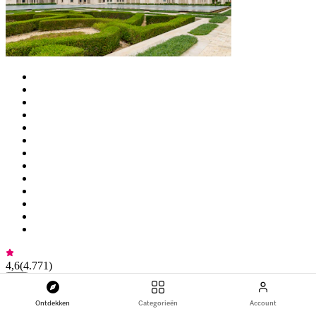
4,6
(
4.771
)
Combo (Bespaar 30%): Vlindertuinen Abu Dhabi + Qasr Al Watan
Ontdekken
Categorieën
Account
Tickets