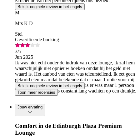
Efficiëntie van het personeel tijdens ons bezoek.
Bekijk originele review in het engels
M
Mrs K D
Stel
Geverifieerde boeking
3
/5
Jun 2025
Ik was niet echt onder de indruk van deze lounge, ik zal hem
waarschijnlijk niet opnieuw boeken omdat hij het geld niet
waard is. Het aanbod van eten was teleurstellend. Ik eet geen
gekruid eten maar dat betekende dat er maar 1 optie voor mij
was die ik niet echt lekker vond. Plus er was maar 1 persoon
Bekijk originele review in het engels
aan de bar dus het was constant lang wachten op een drankje.
Toon meer recensies
Jouw ervaring
Comfort in de Edinburgh Plaza Premium
Lounge