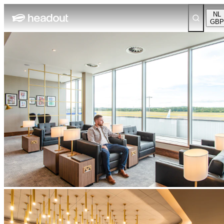
NL
GBP