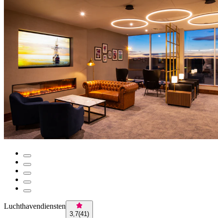
Luchthavendiensten
3,7
(
41
)