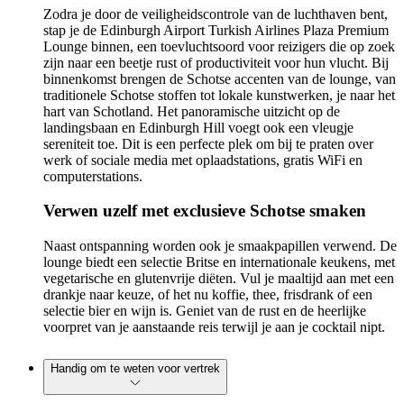
Zodra je door de veiligheidscontrole van de luchthaven bent,
stap je de Edinburgh Airport Turkish Airlines Plaza Premium
Lounge binnen, een toevluchtsoord voor reizigers die op zoek
zijn naar een beetje rust of productiviteit voor hun vlucht. Bij
binnenkomst brengen de Schotse accenten van de lounge, van
traditionele Schotse stoffen tot lokale kunstwerken, je naar het
hart van Schotland. Het panoramische uitzicht op de
landingsbaan en Edinburgh Hill voegt ook een vleugje
sereniteit toe. Dit is een perfecte plek om bij te praten over
werk of sociale media met oplaadstations, gratis WiFi en
computerstations.
Verwen uzelf met exclusieve Schotse smaken
Naast ontspanning worden ook je smaakpapillen verwend. De
lounge biedt een selectie Britse en internationale keukens, met
vegetarische en glutenvrije diëten. Vul je maaltijd aan met een
drankje naar keuze, of het nu koffie, thee, frisdrank of een
selectie bier en wijn is. Geniet van de rust en de heerlijke
voorpret van je aanstaande reis terwijl je aan je cocktail nipt.
Handig om te weten voor vertrek