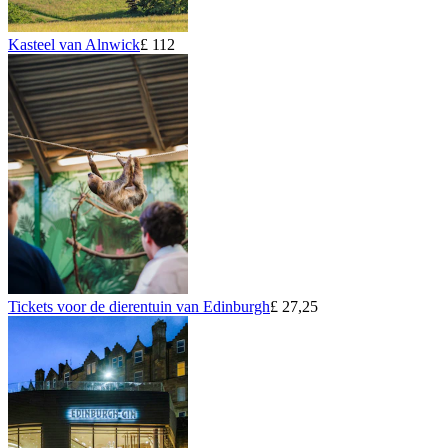
Kasteel van Alnwick
£ 112
Tickets voor de dierentuin van Edinburgh
£ 27,25