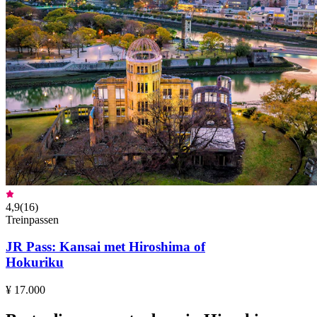
4,9
(
16
)
Treinpassen
JR Pass: Kansai met Hiroshima of
Hokuriku
¥ 17.000