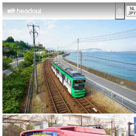
NL
JPY