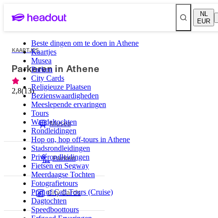
NL
EUR
Beste dingen om te doen in Athene
KAARTJES
Kaartjes
Musea
Parkeren in Athene
Parken
City Cards
Religieuze Plaatsen
2,8
(
13
)
Bezienswaardigheden
Meeslepende ervaringen
Tours
Wandeltochten
Musea
Rondleidingen
Hop on, hop off-tours in Athene
Stadsrondleidingen
Parken
Privérondleidingen
Fietsen en Segway
Meerdaagse Tochten
Fotografietours
City Cards
Port of Call Tours (Cruise)
Dagtochten
Speedboottours