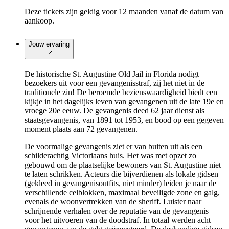
Deze tickets zijn geldig voor 12 maanden vanaf de datum van
aankoop.
Jouw ervaring
De historische St. Augustine Old Jail in Florida nodigt
bezoekers uit voor een gevangenisstraf, zij het niet in de
traditionele zin! De beroemde bezienswaardigheid biedt een
kijkje in het dagelijks leven van gevangenen uit de late 19e en
vroege 20e eeuw. De gevangenis deed 62 jaar dienst als
staatsgevangenis, van 1891 tot 1953, en bood op een gegeven
moment plaats aan 72 gevangenen.
De voormalige gevangenis ziet er van buiten uit als een
schilderachtig Victoriaans huis. Het was met opzet zo
gebouwd om de plaatselijke bewoners van St. Augustine niet
te laten schrikken. Acteurs die bijverdienen als lokale gidsen
(gekleed in gevangenisoutfits, niet minder) leiden je naar de
verschillende celblokken, maximaal beveiligde zone en galg,
evenals de woonvertrekken van de sheriff. Luister naar
schrijnende verhalen over de reputatie van de gevangenis
voor het uitvoeren van de doodstraf. In totaal werden acht