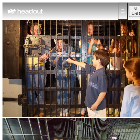
NL
USD