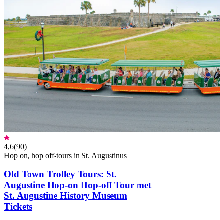
4,6
(
90
)
Hop on, hop off-tours in St. Augustinus
Old Town Trolley Tours: St.
Augustine Hop-on Hop-off Tour met
St. Augustine History Museum
Tickets