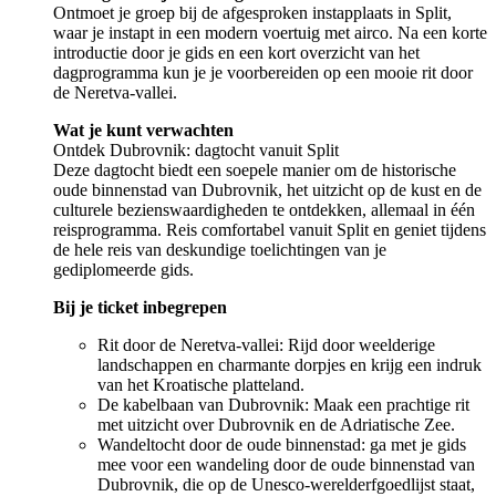
Ontmoet je groep bij de afgesproken instapplaats in Split,
waar je instapt in een modern voertuig met airco. Na een korte
introductie door je gids en een kort overzicht van het
dagprogramma kun je je voorbereiden op een mooie rit door
de Neretva-vallei.
Wat je kunt verwachten
Ontdek Dubrovnik: dagtocht vanuit Split
Deze dagtocht biedt een soepele manier om de historische
oude binnenstad van Dubrovnik, het uitzicht op de kust en de
culturele bezienswaardigheden te ontdekken, allemaal in één
reisprogramma. Reis comfortabel vanuit Split en geniet tijdens
de hele reis van deskundige toelichtingen van je
gediplomeerde gids.
Bij je ticket inbegrepen
Rit door de Neretva-vallei: Rijd door weelderige
landschappen en charmante dorpjes en krijg een indruk
van het Kroatische platteland.
De kabelbaan van Dubrovnik: Maak een prachtige rit
met uitzicht over Dubrovnik en de Adriatische Zee.
Wandeltocht door de oude binnenstad: ga met je gids
mee voor een wandeling door de oude binnenstad van
Dubrovnik, die op de Unesco-werelderfgoedlijst staat,