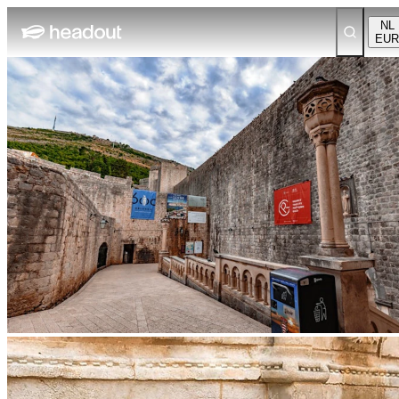
NL
EUR