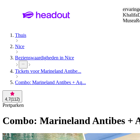
Zoeken:
ervaring
Khalifa
D
Musea
R
en stede
Thuis
Nice
Bezienswaardigheden in Nice
Tickets voor Marineland Antibe...
Combo: Marineland Antibes + Aq...
4,7
(
112
)
Pretparken
Combo: Marineland Antibes + A