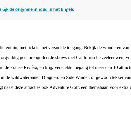
ekijk de originele inhoud in het Engels
ierentuin, met tickets met versnelde toegang. Bekijk de wonderen van 
r zorgvuldig gechoreografeerde shows met Californische zeeleeuwen, vrol
n de Franse Rivièra, en krijg versnelde toegang tot meer dan 10 attract
in de wildwaterbanen Draguero en Side Winder, of gewoon lekker van h
t naast deze attracties ook Adventure Golf, een themabaan voor extra