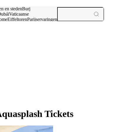
en en steden
Burj
ubái
Vaticaanse
ome
Eiffeltoren
Parijs
ervaringen
n
quasplash Tickets