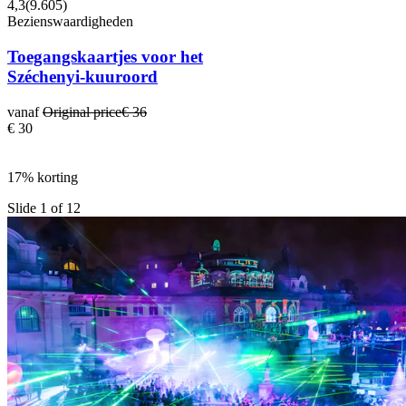
4,3
(
9.605
)
Bezienswaardigheden
Toegangskaartjes voor het
Széchenyi-kuuroord
vanaf
Original price
€ 36
€ 30
17% korting
Slide 1 of 12