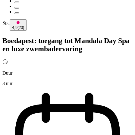
Spa
4,9
(
20
)
Boedapest: toegang tot Mandala Day Spa
en luxe zwembadervaring
Duur
3 uur