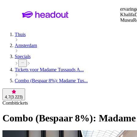
Zoeken:
ervaring
Khalifa
D
Musea
R
en stede
Thuis
Amsterdam
Specials
Tickets voor Madame Tussauds A...
Combo (Bespaar 8%): Madame Tus...
4,7
(
3.223
)
Combitickets
Combo (Bespaar 8%): Madame T