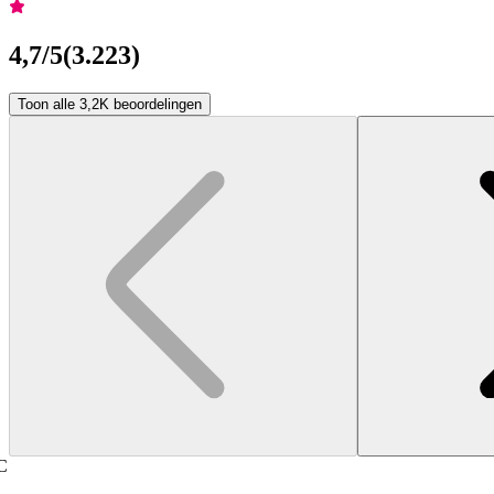
4,7
/5
(
3.223
)
Toon alle 3,2K beoordelingen
C