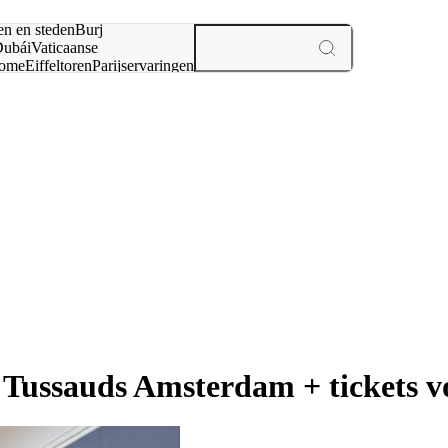
en en steden
Burj
ubái
Vaticaanse
ome
Eiffeltoren
Parijs
ervaringen
n
ussauds Amsterdam + tickets v