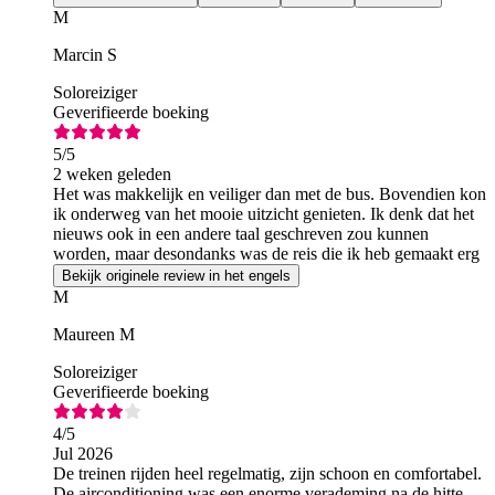
M
Marcin S
Soloreiziger
Geverifieerde boeking
5
/5
2 weken geleden
Het was makkelijk en veiliger dan met de bus. Bovendien kon
ik onderweg van het mooie uitzicht genieten. Ik denk dat het
nieuws ook in een andere taal geschreven zou kunnen
worden, maar desondanks was de reis die ik heb gemaakt erg
leuk en makkelijk.
Bekijk originele review in het engels
M
Maureen M
Soloreiziger
Geverifieerde boeking
4
/5
Jul 2026
De treinen rijden heel regelmatig, zijn schoon en comfortabel.
De airconditioning was een enorme verademing na de hitte