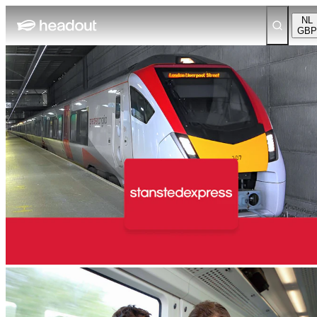
NL
GBP