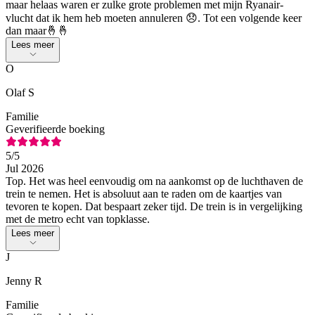
maar helaas waren er zulke grote problemen met mijn Ryanair-
vlucht dat ik hem heb moeten annuleren 😞. Tot een volgende keer
dan maar🤞🤞
Lees meer
O
Olaf S
Familie
Geverifieerde boeking
5
/5
Jul 2026
Top. Het was heel eenvoudig om na aankomst op de luchthaven de
trein te nemen. Het is absoluut aan te raden om de kaartjes van
tevoren te kopen. Dat bespaart zeker tijd. De trein is in vergelijking
met de metro echt van topklasse.
Lees meer
J
Jenny R
Familie