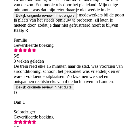
van de zon. Een mooie reis door het platteland. Mijn enige
minpuntje was dat mijn retourkaartje niet werkte in de
kaartlezer op het station. Ga naar de medewerkers bij de poort
Bekijk originele review in het engels
in plaats van het steeds opnieuw te proberen; zij laten je
J
meteen door, zodat je daar niet gefrustreerd hoeft te blijven
staan.
Jenny R
Familie
Geverifieerde boeking
5
/5
3 weken geleden
De trein reed elke 15 minuten naar de stad, was voorzien van
airconditioning, schoon, het personeel was vriendelijk en er
waren voldoende zitplaatsen. Zo kwamen we snel en
ontspannen rechtstreeks vanaf de luchthaven in Londen-
Liverpool aan.
Bekijk originele review in het duits
D
Dan U
Soloreiziger
Geverifieerde boeking