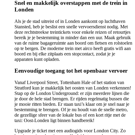
Snel en makkelijk overstappen met de trein in
Londen
Als je de stad uitreist of in Londen aankomt op luchthaven
Stansted, heb je beslist een snelle vervoersdienst nodig. Met
deze rechtstreekse treintickets voor enkele reizen of retourtjes
bereik je je bestemming in minder dan een uur. Maak gebruik
van de ruime bagageruimte aan boord om fietsen en rolstoelen
op te bergen. De moderne trein met airco heeft gratis wifi aan
boord en bij elke zitplaats een stopcontact, zodat je je
apparaten kunt opladen.
Eenvoudige toegang tot het openbaar vervoer
Vanaf Liverpool Street, Tottenham Hale of het station van
Stratford kun je makkelijk het oosten van Londen verkennen!
Stap op de London Underground: er zijn meerdere lijnen die
je door de hele stad brengen. Er rijden regelmatig bussen die
je mooie ritten bieden. Er staan taxi’s klaar om je snel naar je
bestemming te brengen. Of je nu houdt van de snelle metro,
de gezellige sfeer van de lokale bus of een kort ritje met de
taxi: Oost-Londen ligt binnen handbereik!
Upgrade je ticket met een audiogids voor London City. Zo