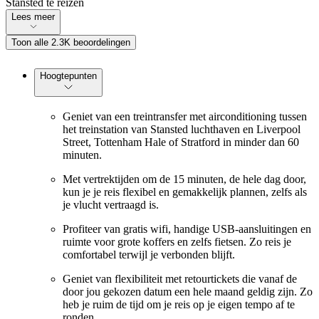
Stansted te reizen
Lees meer
Toon alle 2.3K beoordelingen
Hoogtepunten
Geniet van een treintransfer met airconditioning tussen
het treinstation van Stansted luchthaven en Liverpool
Street, Tottenham Hale of Stratford in minder dan 60
minuten.
Met vertrektijden om de 15 minuten, de hele dag door,
kun je je reis flexibel en gemakkelijk plannen, zelfs als
je vlucht vertraagd is.
Profiteer van gratis wifi, handige USB-aansluitingen en
ruimte voor grote koffers en zelfs fietsen. Zo reis je
comfortabel terwijl je verbonden blijft.
Geniet van flexibiliteit met retourtickets die vanaf de
door jou gekozen datum een hele maand geldig zijn. Zo
heb je ruim de tijd om je reis op je eigen tempo af te
ronden.