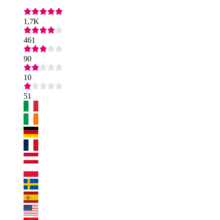
1,7K
461
90
10
51