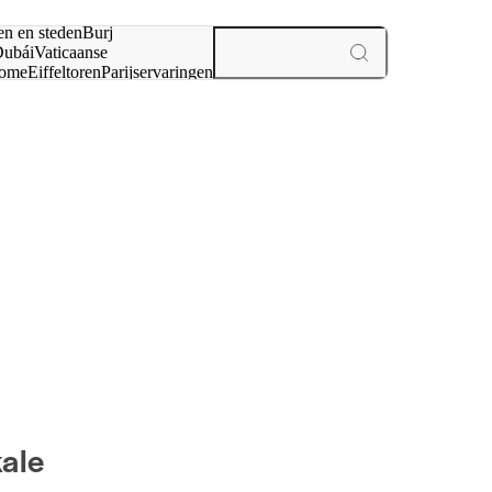
en en steden
Burj
ubái
Vaticaanse
ome
Eiffeltoren
Parijs
ervaringen
n
kale