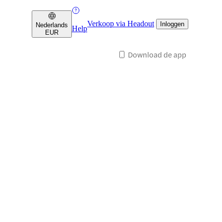
Verkoop via Headout
Inloggen
Nederlands
Help
EUR
Download de app