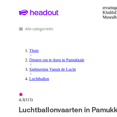
Zoeken:
ervaring
Khalifa
D
Musea
R
en stede
Alle categorieën
Thuis
Dingen om te doen in Pamukkale
Sightseeing Vanuit de Lucht
Luchtballon
4,3
(
113
)
Luchtballonvaarten in Pamuk