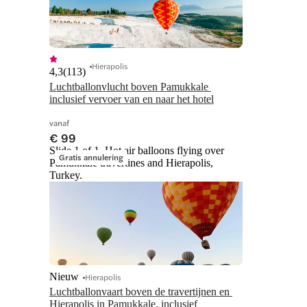
Hierapolis
4,3
(
113
)
Luchtballonvlucht boven Pamukkale 
inclusief vervoer van en naar het hotel
vanaf
€ 99
Slide 1 of 1, Hot air balloons flying over
Gratis annulering
Pamukkale travertines and Hierapolis,
Turkey.
Nieuw
Hierapolis
Luchtballonvaart boven de travertijnen en 
Hierapolis in Pamukkale, inclusief 