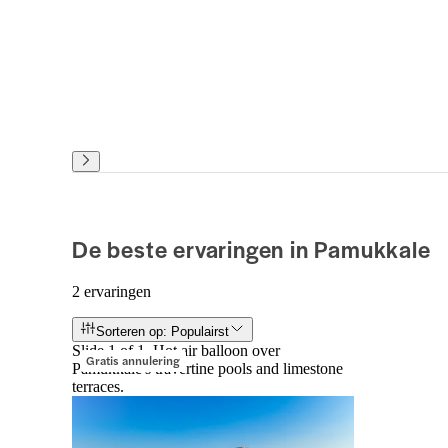
De beste ervaringen in Pamukkale
2 ervaringen
Sorteren op: Populairst
Slide 1 of 1, Hot air balloon over
Gratis annulering
Pamukkale's travertine pools and limestone
terraces.