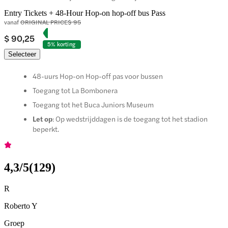
Entry Tickets + 48-Hour Hop-on hop-off bus Pass
vanaf
ORIGINAL PRICE
$ 95
$ 90,25
5% korting
Selecteer
48-uurs Hop-on Hop-off pas voor bussen
Toegang tot La Bombonera
Toegang tot het Buca Juniors Museum
Let op
: Op wedstrijddagen is de toegang tot het stadion
beperkt.
4,3
/5
(
129
)
R
Roberto Y
Groep