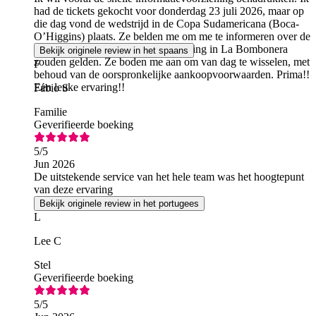
had de tickets gekocht voor donderdag 23 juli 2026, maar op
die dag vond de wedstrijd in de Copa Sudamericana (Boca-
O’Higgins) plaats. Ze belden me om me te informeren over de
beperkingen die er voor de rondleiding in La Bombonera
Bekijk originele review in het spaans
zouden gelden. Ze boden me aan om van dag te wisselen, met
F
behoud van de oorspronkelijke aankoopvoorwaarden. Prima!!
Een leuke ervaring!!
Fábio S
Familie
Geverifieerde boeking
5
/5
Jun 2026
De uitstekende service van het hele team was het hoogtepunt
van deze ervaring
Bekijk originele review in het portugees
L
Lee C
Stel
Geverifieerde boeking
5
/5