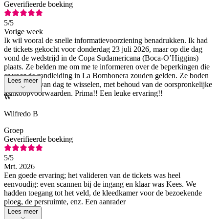
Geverifieerde boeking
5
/5
Vorige week
Ik wil vooral de snelle informatievoorziening benadrukken. Ik had
de tickets gekocht voor donderdag 23 juli 2026, maar op die dag
vond de wedstrijd in de Copa Sudamericana (Boca-O’Higgins)
plaats. Ze belden me om me te informeren over de beperkingen die
er voor de rondleiding in La Bombonera zouden gelden. Ze boden
Lees meer
me aan om van dag te wisselen, met behoud van de oorspronkelijke
aankoopvoorwaarden. Prima!! Een leuke ervaring!!
W
Wilfredo B
Groep
Geverifieerde boeking
5
/5
Mrt. 2026
Een goede ervaring; het valideren van de tickets was heel
eenvoudig: even scannen bij de ingang en klaar was Kees. We
hadden toegang tot het veld, de kleedkamer voor de bezoekende
ploeg, de persruimte, enz. Een aanrader
Lees meer