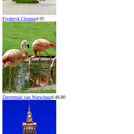
Fryderyk Chopin
zł 95
Dierentuin van Warschau
zł 48,80