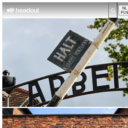
NL
PLN