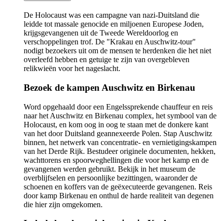
De Holocaust was een campagne van nazi-Duitsland die
leidde tot massale genocide en miljoenen Europese Joden,
krijgsgevangenen uit de Tweede Wereldoorlog en
verschoppelingen trof. De "Krakau en Auschwitz-tour"
nodigt bezoekers uit om de mensen te herdenken die het niet
overleefd hebben en getuige te zijn van overgebleven
relikwieën voor het nageslacht.
Bezoek de kampen Auschwitz en Birkenau
Word opgehaald door een Engelssprekende chauffeur en reis
naar het Auschwitz en Birkenau complex, het symbool van de
Holocaust, en kom oog in oog te staan met de donkere kant
van het door Duitsland geannexeerde Polen. Stap Auschwitz
binnen, het netwerk van concentratie- en vernietigingskampen
van het Derde Rijk. Bestudeer originele documenten, hekken,
wachttorens en spoorweghellingen die voor het kamp en de
gevangenen werden gebruikt. Bekijk in het museum de
overblijfselen en persoonlijke bezittingen, waaronder de
schoenen en koffers van de geëxecuteerde gevangenen. Reis
door kamp Birkenau en onthul de harde realiteit van degenen
die hier zijn omgekomen.