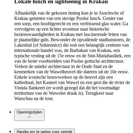
Lokale lunch en sightseeing in Krakau
Afhankelijk van de gekozen timing kun je in Auschwitz of
Krakau genieten van een stevige Poolse lunch. Geniet van
een soep, een hoofdgerecht en een verfrissend glas water. Ga
vervolgens op een lichter avontuur naar historische
bezienswaardigheden in Krakau met fascinerende feiten van
je plaatselijke gids. Bewonder de opvallende stadhuistoren, de
Lakenhal (of Sukiennice) die ooit een belangrijk centrum van
internationale handel was, de Barbakan van Krakau, een
typische vesting uit de 15e eeuw en de Sint-Mariabasiliek, een
van de beste voorbeelden van Poolse gotische architectuur.
Verken de unieke architectuur in de Oude Stad en de
kenmerken van de Wawelheuvel die dateren uit de 10e eeuw.
Enkele iconische bouwwerken op de heuvel zijn een
kathedraal, het Kasteel van Wawel en een grot die de rivier de
Vistula flankeert (er wordt gezegd dat dit het voormalige
territorium van de Wawelse draak is). Terugkeer naar
Warschau na de tour.
Openingstijden
Handig om te weten voor vertrek