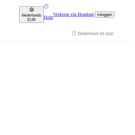
Verkoop via Headout
Inloggen
Nederlands
Help
EUR
Download de app