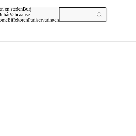
en en steden
Burj
ubái
Vaticaanse
ome
Eiffeltoren
Parijs
ervaringen
n