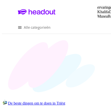
Zoeken:
ervaring
Khalifa
D
Musea
R
en stede
Alle categorieën
De beste dingen om te doen in Triëst