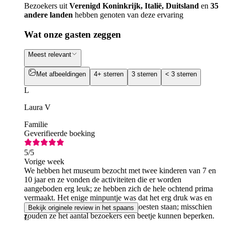
Bezoekers uit
Verenigd Koninkrijk, Italië, Duitsland
en
35
andere landen
hebben genoten van deze ervaring
Wat onze gasten zeggen
Meest relevant
Met afbeeldingen
4+ sterren
3 sterren
< 3 sterren
L
Laura V
Familie
Geverifieerde boeking
5
/5
Vorige week
We hebben het museum bezocht met twee kinderen van 7 en
10 jaar en ze vonden de activiteiten die er worden
aangeboden erg leuk; ze hebben zich de hele ochtend prima
vermaakt. Het enige minpuntje was dat het erg druk was en
we voor sommige dingen in de rij moesten staan; misschien
Bekijk originele review in het spaans
zouden ze het aantal bezoekers een beetje kunnen beperken.
L