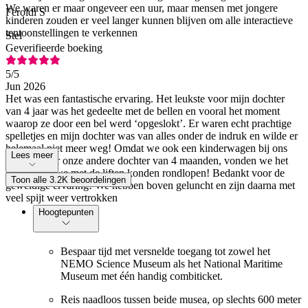
We waren er maar ongeveer een uur, maar mensen met jongere
Feroldi S
kinderen zouden er veel langer kunnen blijven om alle interactieve
tentoonstellingen te verkennen
Stel
Geverifieerde boeking
5
/5
Jun 2026
Het was een fantastische ervaring. Het leukste voor mijn dochter
van 4 jaar was het gedeelte met de bellen en vooral het moment
waarop ze door een bel werd ‘opgeslokt’. Er waren echt prachtige
spelletjes en mijn dochter was van alles onder de indruk en wilde er
helemaal niet meer weg! Omdat we ook een kinderwagen bij ons
Lees meer
hadden voor onze andere dochter van 4 maanden, vonden we het
erg fijn dat we met de liften konden rondlopen! Bedankt voor de
Toon alle 3.2K beoordelingen
geweldige ervaring! We hebben boven geluncht en zijn daarna met
veel spijt weer vertrokken
Hoogtepunten
Bespaar tijd met versnelde toegang tot zowel het
NEMO Science Museum als het National Maritime
Museum met één handig combiticket.
Reis naadloos tussen beide musea, op slechts 600 meter