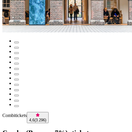
Combitickets
4,6
(
3.296
)