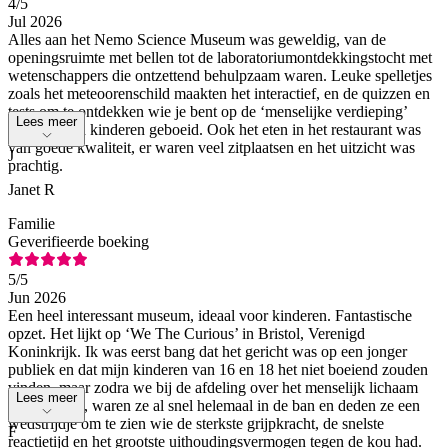
4
/5
Jul 2026
Alles aan het Nemo Science Museum was geweldig, van de
openingsruimte met bellen tot de laboratoriumontdekkingstocht met
wetenschappers die ontzettend behulpzaam waren. Leuke spelletjes
zoals het meteoorenschild maakten het interactief, en de quizzen en
tests om te ontdekken wie je bent op de ‘menselijke verdieping’
Lees meer
hielden mijn kinderen geboeid. Ook het eten in het restaurant was
van goede kwaliteit, er waren veel zitplaatsen en het uitzicht was
J
prachtig.
Janet R
Familie
Geverifieerde boeking
5
/5
Jun 2026
Een heel interessant museum, ideaal voor kinderen. Fantastische
opzet. Het lijkt op ‘We The Curious’ in Bristol, Verenigd
Koninkrijk. Ik was eerst bang dat het gericht was op een jonger
publiek en dat mijn kinderen van 16 en 18 het niet boeiend zouden
vinden, maar zodra we bij de afdeling over het menselijk lichaam
Lees meer
aankwamen, waren ze al snel helemaal in de ban en deden ze een
wedstrijdje om te zien wie de sterkste grijpkracht, de snelste
F
reactietijd en het grootste uithoudingsvermogen tegen de kou had.