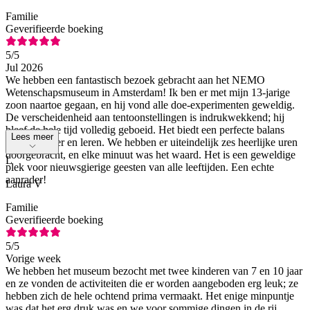
Familie
Geverifieerde boeking
5
/5
Jul 2026
We hebben een fantastisch bezoek gebracht aan het NEMO
Wetenschapsmuseum in Amsterdam! Ik ben er met mijn 13-jarige
zoon naartoe gegaan, en hij vond alle doe-experimenten geweldig.
De verscheidenheid aan tentoonstellingen is indrukwekkend; hij
bleef de hele tijd volledig geboeid. Het biedt een perfecte balans
Lees meer
tussen plezier en leren. We hebben er uiteindelijk zes heerlijke uren
doorgebracht, en elke minuut was het waard. Het is een geweldige
L
plek voor nieuwsgierige geesten van alle leeftijden. Een echte
aanrader!
Laura V
Familie
Geverifieerde boeking
5
/5
Vorige week
We hebben het museum bezocht met twee kinderen van 7 en 10 jaar
en ze vonden de activiteiten die er worden aangeboden erg leuk; ze
hebben zich de hele ochtend prima vermaakt. Het enige minpuntje
was dat het erg druk was en we voor sommige dingen in de rij