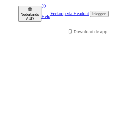
Verkoop via Headout
Inloggen
Nederlands
Help
AUD
Download de app