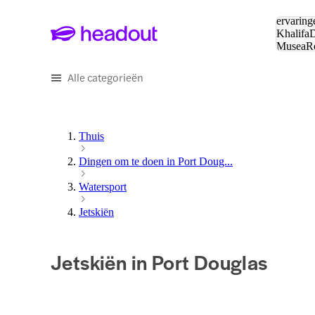
Zoeken:
ervaring
Khalifa
D
Musea
R
en stede
Alle categorieën
Thuis
Dingen om te doen in Port Doug...
Watersport
Jetskiën
Jetskiën in Port Douglas