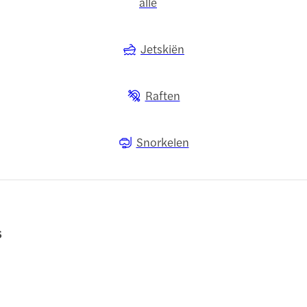
alle
Jetskiën
Raften
Snorkelen
s