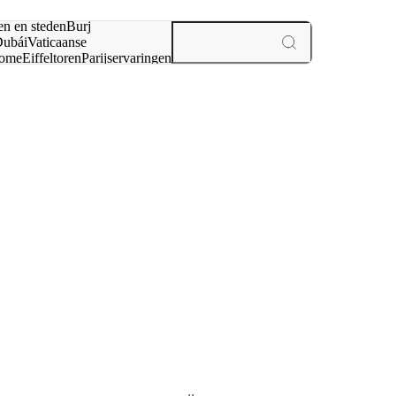
en en steden
Burj
ubái
Vaticaanse
ome
Eiffeltoren
Parijs
ervaringen
n