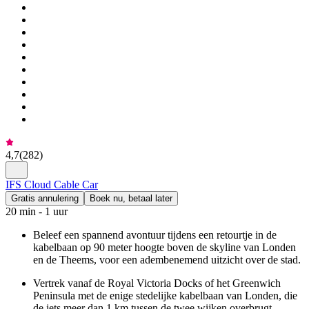
4,7
(
282
)
IFS Cloud Cable Car
Gratis annulering
Boek nu, betaal later
20 min - 1 uur
Beleef een spannend avontuur tijdens een retourtje in de
kabelbaan op 90 meter hoogte boven de skyline van Londen
en de Theems, voor een adembenemend uitzicht over de stad.
Vertrek vanaf de Royal Victoria Docks of het Greenwich
Peninsula met de enige stedelijke kabelbaan van Londen, die
de iets meer dan 1 km tussen de twee wijken overbrugt.