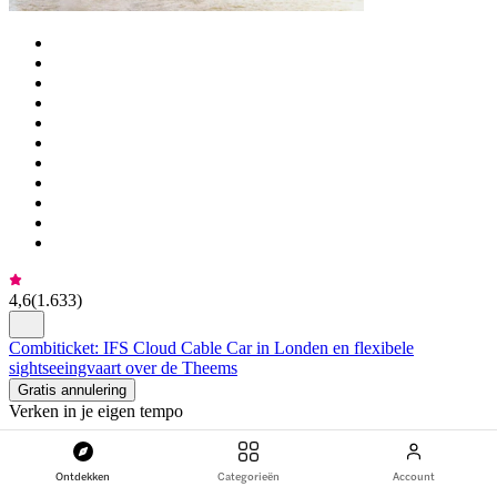
4,6
(
1.633
)
Combiticket: IFS Cloud Cable Car in Londen en flexibele
sightseeingvaart over de Theems
Gratis annulering
Verken in je eigen tempo
Deze voordelige combi bestaat uit een retourrit met de IFS
Cloud Cable Car en een flexibele enkele sightseeingcruise
Ontdekken
Categorieën
Account
over de Theems.