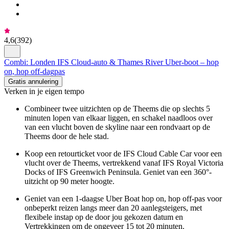
4,6
(
392
)
Combi: Londen IFS Cloud-auto & Thames River Uber-boot – hop
on, hop off-dagpas
Gratis annulering
Verken in je eigen tempo
Combineer twee uitzichten op de Theems die op slechts 5
minuten lopen van elkaar liggen, en schakel naadloos over
van een vlucht boven de skyline naar een rondvaart op de
Theems door de hele stad.
Koop een retourticket voor de IFS Cloud Cable Car voor een
vlucht over de Theems, vertrekkend vanaf IFS Royal Victoria
Docks of IFS Greenwich Peninsula. Geniet van een 360°-
uitzicht op 90 meter hoogte.
Geniet van een 1-daagse Uber Boat hop on, hop off-pas voor
onbeperkt reizen langs meer dan 20 aanlegsteigers, met
flexibele instap op de door jou gekozen datum en
Vertrekkingen om de ongeveer 15 tot 20 minuten.