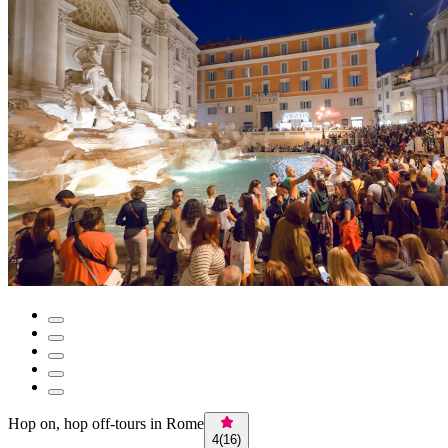
Hop on, hop off-tours in Rome
4
(
16
)