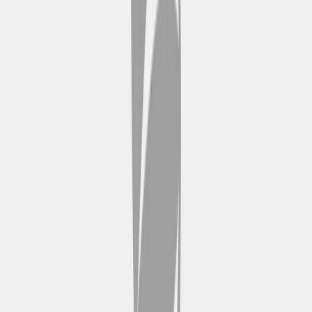
via je Hop-on hop-off route,
waardoor het een uitnodigende
stop is voor een ontspannen
wandeling en een voorproefje van
de plaatselijke cultuur. Het is een
absolute must-visit bestemming.
De kleine zeemeermin
De Kleine Zeemeermin is een
gevierd bronzen beeld
geïnspireerd op het sprookje van
Hans Christian Andersen, sierlijk
neergestreken bij de haven. De
bescheiden omvang verloochent
het symbolische belang voor de
Deense cultuur en trekt bezoekers
die graag een stukje literaire
geschiedenis willen meemaken.
Deze bezienswaardigheid ligt
gunstig op je Hop-on hop-off
route en biedt een uniek
fotomoment en een rustige plek te
midden van het stedelijke