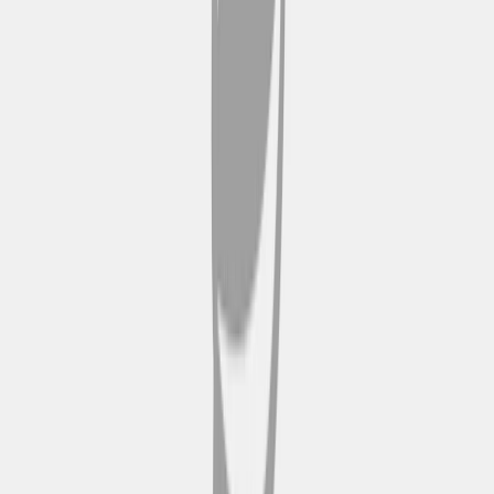
landschap van Kopenhagen. Een
favoriet onder bezoekers.
Paleis Amalienborg
Paleis Amalienborg is de
koninklijke residentie en het
symbool van het Deense erfgoed
in Kopenhagen. De elegante
architectuur en ceremoniële
bewakers dragen bij aan de
historische ambiance. Het
paleisplein biedt een reflecterende
omgeving waar bezoekers de
wisseling van de wacht kunnen
zien en de aloude koninklijke
tradities kunnen waarderen. Deze
bezienswaardigheid is
gemakkelijk te bereiken via je
Hop-on hop-off route en biedt een
duidelijk beeld van het vorstelijke
verleden en de hedendaagse
culturele betekenis van het land.
Echt waar.