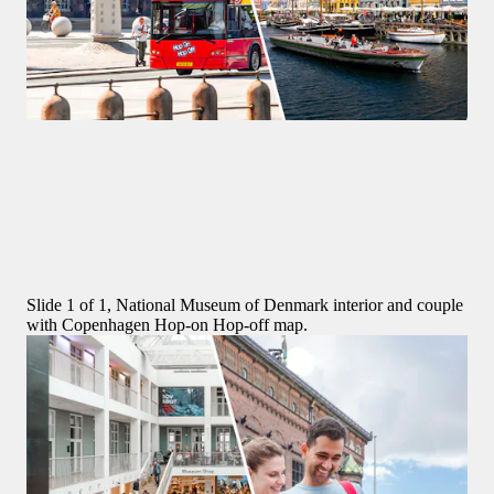
Nieuw
Rondvaarten
Stromma Combo: Hop-on Hop-off-bustour met kaartjes voor 
een rondvaart
vanaf
DKK 379
Slide 1 of 1, National Museum of Denmark interior and couple
with Copenhagen Hop-on Hop-off map.