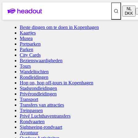
NL
DKK
Beste dingen om te doen in Kopenhagen
Kaartjes
4,3
(
297
)
Musea
Hop on, hop off-tours in Kopenhagen
Pretparken
Parken
City Cards
Bezienswaardigheden
alle
Tours
Wandeltochten
Rondleidingen
Hop on, hop off-tours in Kopenhagen
Wandeltochten
Stadsrondleidingen
Privérondleidingen
Transport
Transfers van attracties
Rondleidingen
Treinpassen
Privé Luchthaventransfers
Rondvaarten
Sightseeing-rondvaart
Hop on, hop off-tours in Kopenhagen
Avontuur