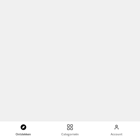
Dingen om te doen in Bottrop
Duitsland
Ontdekken
Categorieën
Account