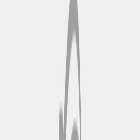
levendige cultuur van Kopenhagen. Lees meer op
City
Sightseeing: Kopenhagen Hop-on Hop-off bustours
.
Een 24-uurspas is 24 uur geldig vanaf het eerste gebruik,
terwijl een 1-daagse pas geldig is tot het einde van de
kalenderdag waarop je hem activeert.*
Top bezienswaardigheden in Kopenhagen
met jouw Hop-on hop-off pas
Havana
Nyhavn is een historische wijk
aan het water met 17e-eeuwse
herenhuizen, levendige cafés en
traditionele houten schepen die
bezoekers een authentiek beeld
geven van het maritieme erfgoed
van Kopenhagen. De levendige
grachtengordel biedt volop
fotomogelijkheden, weerspiegelt
de charme en geschiedenis van de
stad en is gemakkelijk bereikbaar