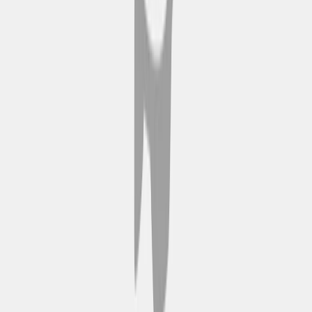
Tivoli-tuinen
Tivoli Gardens is een historisch
pretpark dat betoverende tuinen
combineert met een
verscheidenheid aan ritten en live
entertainment, en een kijkje geeft
in de speelse geest van
Kopenhagen. De weelderige
landschappen en levendige sfeer
bieden zowel ontspanning als
opwinding voor gezinnen en
reizigers. Tivoli Gardens is
gemakkelijk bereikbaar tijdens je
Hop-on hop-off tour en nodigt
bezoekers uit om te genieten van
een harmonieuze mix van natuur,
geschiedenis en moderne
bezienswaardigheden in een
levendige stedelijke omgeving.
Kasteel Rosenborg
Kasteel Rosenborg is een fort uit