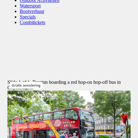
Outdoor Activiteiten
Watersport
Bootverhuur
Stadsrondleidingen
Specials
Combitickets
Privérondleidingen
De beste ervaringen in Kopenhagen
4 ervaringen
Slide 1 of 1, Tourists boarding a red hop-on hop-off bus in
Gratis annulering
Copenhagen.