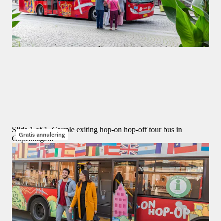
Tours
4,3
(
213
)
City Sightseeing: Kopenhagen Hop-on Hop-off bustours
vanaf
DKK 284,06
Slide 1 of 1, Couple exiting hop-on hop-off tour bus in
Gratis annulering
Copenhagen.