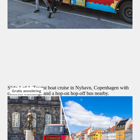
Tours
4,4
(
53
)
RED Sightseeing: Kopenhagen Hop-on Hop-off bustours 
vanaf
ORIGINAL PRICE
DKK 224,28
DKK 205,51
8% korting
Slide 1 of 1, Tourist boat cruise in Nyhavn, Copenhagen with
Gratis annulering
colorful buildings and a hop-on hop-off bus nearby.