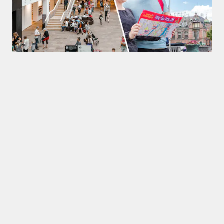
Specials
4,3
(
224
)
Combinatie: Hop on, hop off-bustour door Kopenhagen + 
tickets voor het Deens Nationaal Museum
vanaf
ORIGINAL PRICE
DKK 419,06
DKK 398,11
5% korting
Zoek op thema
Kopenhagen Attracties
Musea in Kopenhagen